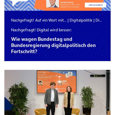
Nachgefragt! Auf ein Wort mit…
|
Digitalpolitik
|
Digitalisierung
Nachgefragt! Digital wird besser:
Wie wagen Bundestag und
Bundesregierung digitalpolitisch den
Fortschritt?