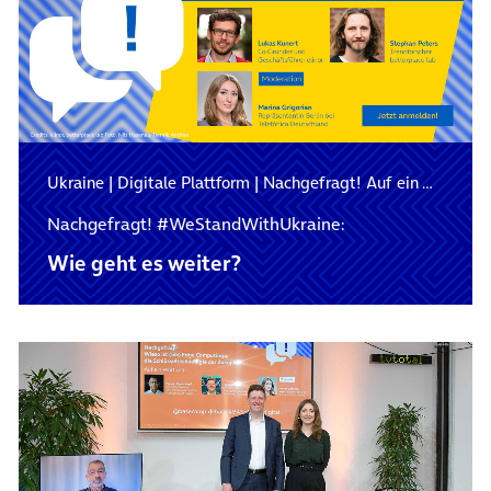
Ukraine
|
Digitale Plattform
|
Nachgefragt! Auf ein Wort mit…
Nachgefragt! #WeStandWith­Ukraine:
Wie geht es weiter?