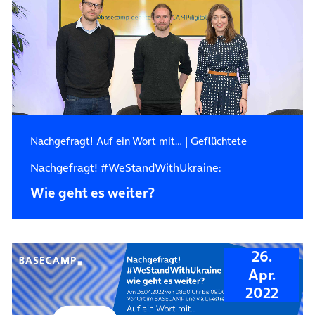
Nachgefragt! Auf ein Wort mit…
|
Geflüchtete
Nachgefragt! #WeStandWithUkraine:
Wie geht es weiter?
26.
Apr.
2022