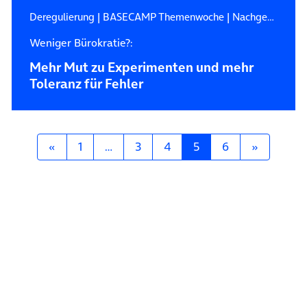
Deregulierung
|
BASECAMP Themenwoche
|
Nachgefragt! Auf ein Wort mit…
Weniger Bürokratie?:
Mehr Mut zu Experimenten und mehr
Toleranz für Fehler
Posts navigation
«
1
…
3
4
5
6
»