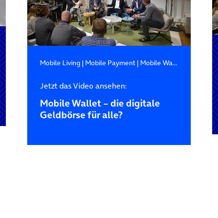
Mobile Living
|
Mobile Payment
|
Mobile Wallet
Jetzt das Video ansehen:
Mobile Wallet – die digitale
Geldbörse für alle?