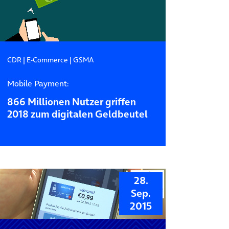
CDR
|
E-Commerce
|
GSMA
Mobile Payment:
866 Millionen Nutzer griffen
2018 zum digitalen Geldbeutel
28.
Sep.
2015