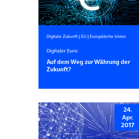
Digitale Zukunft
|
EU
|
Europäische Union
Digitaler Euro:
Auf dem Weg zur Währung der
Zukunft?
24.
Apr.
2017