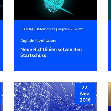
BITKOM
|
Datenschutz
|
Digitale Zukunft
Digitale Identitäten:
Neue Richtlinien setzen den
Startschuss
22.
Nov.
2016