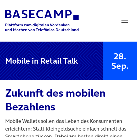
Main Navigation
28.
Mobile in Retail Talk
Sep.
Zukunft des mobilen
Bezahlens
Mobile Wallets sollen das Leben des Konsumenten
erleichtern: Statt Kleingeldsuche einfach schnell das
Smartphone zücken. Dabei am besten direkt einen