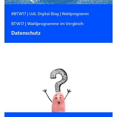
#BTW17
|
UdL Digital Blog
|
Wahlprogramm
BTW17 | Wahlprogramme im Vergleich:
Datenschutz