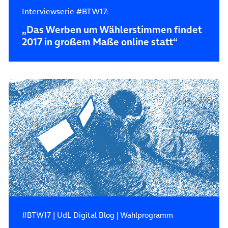
Interviewserie #BTW17:
„Das Werben um Wählerstimmen findet
2017 in großem Maße online statt“
#BTW17
|
UdL Digital Blog
|
Wahlprogramm