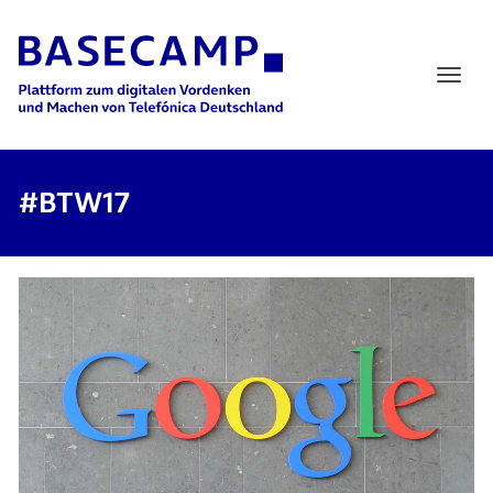
Main Navigation
#BTW17