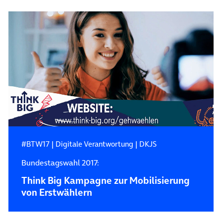
#BTW17
|
Digitale Verantwortung
|
DKJS
Bundestagswahl 2017:
Think Big Kampagne zur Mobilisierung
von Erstwählern