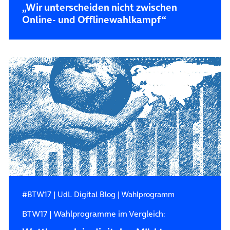
„Wir unterscheiden nicht zwischen
Online- und Offlinewahlkampf“
#BTW17
|
UdL Digital Blog
|
Wahlprogramm
BTW17 | Wahlprogramme im Vergleich: