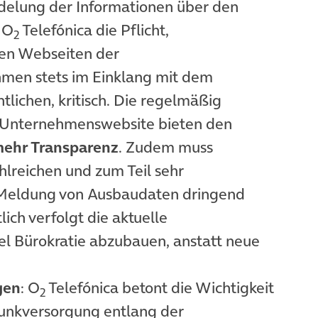
delung der Informationen über den
 O
Telefónica die Pflicht,
2
en Webseiten der
men stets im Einklang mit dem
lichen, kritisch. Die regelmäßig
er Unternehmenswebsite bieten den
ehr Transparenz
. Zudem muss
hlreichen und zum Teil sehr
r Meldung von Ausbaudaten dringend
lich verfolgt die aktuelle
el Bürokratie abzubauen, anstatt neue
gen
: O
Telefónica betont die Wichtigkeit
2
funkversorgung entlang der