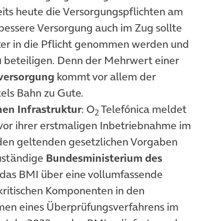
eits heute die Versorgungspflichten am
 bessere Versorgung auch im Zug sollte
ker in die Pflicht genommen werden und
u beteiligen. Denn der Mehrwert einer
kversorgung
kommt vor allem der
tels Bahn zu Gute.
hen Infrastruktur
: O
Telefónica meldet
2
vor ihrer erstmaligen Inbetriebnahme im
den geltenden gesetzlichen Vorgaben
zuständige
Bundesministerium des
t das BMI über eine vollumfassende
kritischen Komponenten in den
men eines Überprüfungsverfahrens im