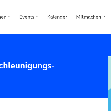
men
Events
Kalender
Mitmachen
chleunigungs-