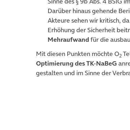
Sinne des § 9b Abs. 4 BSIG i
Darüber hinaus gehende Beric
Akteure sehen wir kritisch, d
Erhöhung der Sicherheit bei
Mehraufwand
für die ausb
Mit diesen Punkten möchte O
Te
2
Optimierung des TK-NaBeG
anr
gestalten und im Sinne der Verbr