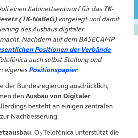
uli einen Kabinettsentwurf für das
TK-
esetz (TK-NaBeG)
vorgelegt und damit
ierung des Ausbaus digitaler
d gemacht. Nachdem auf dem BASECAMP
sentlichen Positionen der Verbände
elefónica auch selbst Stellung und
in eigenes
Positionspapier
.
ive der Bundesregierung ausdrücklich,
hmen den
Ausbau von Digitaler
llerdings besteht an einigen zentralen
 zur Nachbesserung:
Netzausbau
: O
Telefónica unterstützt die
2