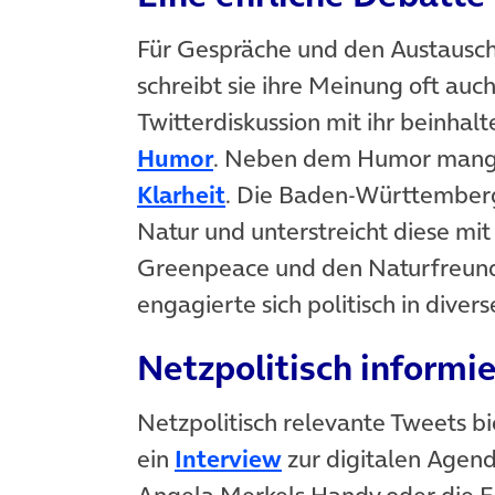
Für Gespräche und den Austausch 
schreibt sie ihre Meinung oft auc
Twitterdiskussion mit ihr beinhal
(öffnet in neuem Tab)
Humor
. Neben dem Humor mangel
(öffnet in neuem Tab)
Klarheit
. Die Baden-Württemberge
Natur und unterstreicht diese mit
Greenpeace und den Naturfreunde
engagierte sich politisch in diver
Netzpolitisch informie
Netzpolitisch relevante Tweets bi
(öffnet in neuem T
ein
Interview
zur digitalen Agen
Angela Merkels Handy oder die 