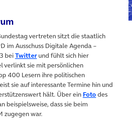
ffnet in neuem Tab)
rum
Bundestag vertreten sitzt die staatlich
SPD im Ausschuss Digitale Agenda –
(öffnet in neuem Tab)
13 bei
Twitter
und fühlt sich hier
l verlinkt sie mit persönlichen
p 400 Lesern ihre politischen
ist sie auf interessante Termine hin und
 neuem Tab)
(öffnet in 
terstützenswert hält. Über ein
Foto
des
 neuem Tab)
n beispielsweise, dass sie beim
M zugegen war.