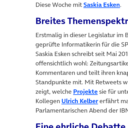
(ö
Diese Woche mit
Saskia Esken
.
Breites Themenspekt
Erstmalig in dieser Legislatur im 
geprüfte Informatikerin für die 
Saskia Esken schreibt seit Mai 20
offensichtlich wohl: Zeitungsartike
Kommentaren und teilt ihren knap
Standpunkte mit. Mit Retweets we
(öffnet in
zeigt, welche
Projekte
sie für un
(öffnet in
Kollegen
Ulrich Kelber
erfährt ma
Parlamentarischen Abend der IB
Eine ehrliche Debatte