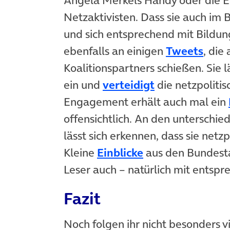
Netzaktivisten. Dass sie auch im 
und sich entsprechend mit Bildun
(öffn
ebenfalls an einigen
Tweets
, die
Koalitionspartners schießen. Sie l
(öffnet in neu
ein und
verteidigt
die netzpolitis
Engagement erhält auch mal ein
offensichtlich. An den unterschie
lässt sich erkennen, dass sie netz
(öffnet in neuem
Kleine
Einblicke
aus den Bundesta
Leser auch – natürlich mit ents
Fazit
Noch folgen ihr nicht besonders vi