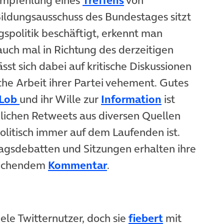
Bildungsausschuss des Bundestages sitzt
gspolitik beschäftigt, erkennt man
et in neuem Tab)
 auch mal in Richtung des derzeitigen
ässt sich dabei auf kritische Diskussionen
em Tab)
che Arbeit ihrer Partei vehement. Gutes
(öffnet in neuem Tab)
(öffnet in n
Lob
und ihr Wille zur
Information
ist
dlichen Retweets aus diversen Quellen
politisch immer auf dem Laufenden ist.
 Tab)
gsdebatten und Sitzungen erhalten ihre
(öffnet in neuem Tab)
prechendem
Kommentar
.
(öffnet in 
ele Twitternutzer, doch sie
fiebert
mit