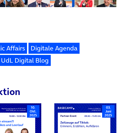
ic Affairs
Digitale Agenda
UdL Digital Blog
ktion
10.
03.
Okt.
Juni
2025
2025