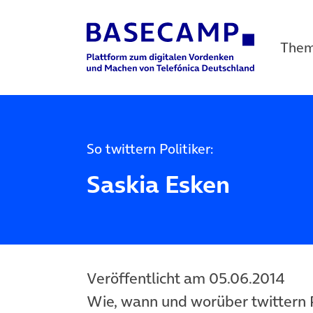
The
Main Navigation
So twittern Politiker:
Saskia Esken
Veröffentlicht am 05.06.2014
Wie, wann und worüber twittern Po