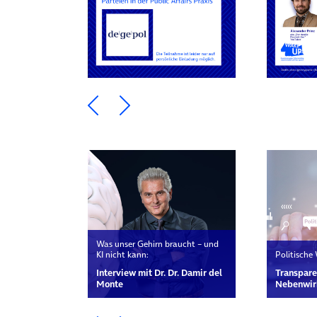
Ein Element zurück blättern
Ein Element weiter blätte
Was unser Gehirn braucht – und
KI nicht kann:
Politische
Interview mit Dr. Dr. Damir del
Transpare
Monte
Nebenwir