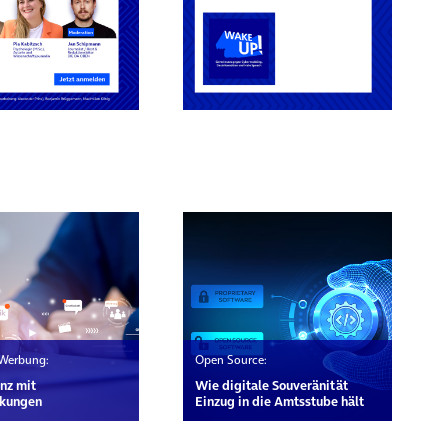
rn
 Werbung:
Open Source:
nz mit
Wie digitale Souveränität
kungen
Einzug in die Amtsstube hält