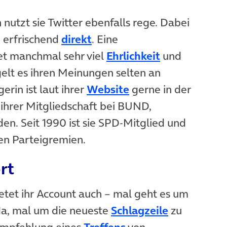
nutzt sie Twitter ebenfalls rege. Dabei
(öffnet in neuem Tab)
h erfrischend
direkt
. Eine
(öffnet in n
tet manchmal sehr viel
Ehrlichkeit
und
t es ihren Meinungen selten an
(öffnet in neuem T
rin ist laut ihrer
Website
gerne in der
 ihrer Mitgliedschaft bei BUND,
n. Seit 1990 ist sie SPD-Mitglied und
sen Parteigremien.
rt
etet ihr Account auch – mal geht es um
ab)
(öffnet in 
da, mal um die neueste
Schlagzeile
zu
(öffnet in neuem Ta
Empfehlung eines
Treffens
von