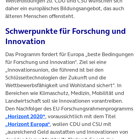
Weiterbildungen zu. CDU und CSU wünschen sich
daher ein europäisches Bildungsangebot, das auch
älteren Menschen offensteht.
Schwerpunkte für Forschung und
Innovation
Das Programm fordert für Europa „beste Bedingungen
für Forschung und Innovation“. Ziel sei eine
„Innovationsunion, die führend ist bei den
Schlüsseltechnologien der Zukunft und die
Wettbewerbsfähigkeit und Wohlstand sichert“. In
Bereichen wie Klimaschutz, Medizin, Mobilität und
Landwirtschaft soll sie Innovationen vorantreiben.
Den Nachfolger des EU-Forschungsrahmenprogramms
(öffnet in neuem Tab)
„Horizont 2020“
, voraussichtlich mit dem Titel
(öffnet in neuem Tab)
„Horizont Europa“
, wollen CDU und CSU mit
„ausreichend Geld ausstatten und Innovationen von