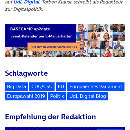
(öffnet in neuem Tab)
auf
UdL Digital
. Torben Klausa schreibt als Redakteur
zur Digitalpolitik.
Schlagworte
Big Data
CDU/CSU
EU
Europäisches Parlament
Europawahl 2019
Politik
UdL Digital Blog
Empfehlung der Redaktion