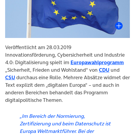
Veröffentlicht am 28.03.2019
Innovationsförderung, Cybersicherheit und Industrie
(öff
4.0: Digitalisierung spielt im
Europawahlprogramm
(öffnet in
„Sicherheit, Frieden und Wohlstand“ von
CDU
und
(öffnet in neuem Tab)
CSU
durchaus eine Rolle. Mehrere Absätze widmet der
Text explizit dem „digitalen Europa“ – und auch in
anderen Bereichen behandelt das Programm
digitalpolitische Themen.
„Im Bereich der Normierung,
Zertifizierung und beim Datenschutz ist
Europa Weltmarktführer. Bei der