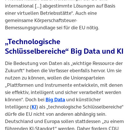
international […] abgestimmte Lösungen auf Basis
einer virtuellen Betriebsstätte“. Auch eine
gemeinsame Körperschaftsteuer-
Bemessungsgrundlage sei für die EU nötig.
„Technologische
Schlüsselbereiche“ Big Data und KI
Die Bedeutung von Daten als „wichtige Ressource der
Zukunft“ heben die Verfasser ebenfalls hervor. Um sie
nutzen zu können, wollen die Unionsparteien
„Plattformen und Instrumente entwickeln, mit denen
sie effektiv, intelligent und sicher verarbeitet werden
(öffnet in neuem Tab)
können“. Doch bei
Big Data
und künstlicher
(öffnet in neuem Tab)
Intelligenz (
KI
) als „technologische Schlüsselbereiche“
dürfe die EU nicht von anderen abhängig sein.
Deutschland und Europa sollen stattdessen „zu einem
führenden KI-Standort“ werden. Daher fordern CDU