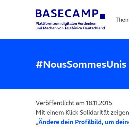
The
Main Navigation
#NousSommesUnis
Veröffentlicht am 18.11.2015
Mit einem Klick Solidarität zeige
„
Ändere dein Profilbild, um dein