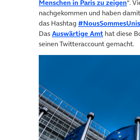
Menschen in Paris zu zeigen
“. V
nachgekommen und haben damit ei
das Hashtag
#NousSommesUni
Das
Auswärtige Amt
hat diese B
seinen Twitteraccount gemacht.