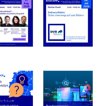
27.
08.
Aug.
Juli
2026
2026
rn
einfach erklärt:
Bundesregierung: