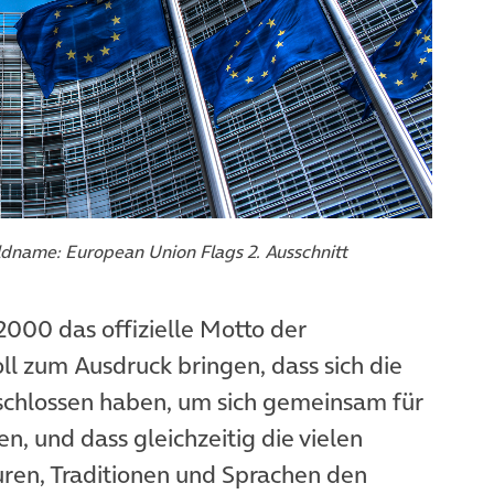
fnet in neuem Tab)
ldname: European Union Flags 2. Ausschnitt
t 2000 das offizielle Motto der
ll zum Ausdruck bringen, dass sich die
chlossen haben, um sich gemeinsam für
, und dass gleichzeitig die vielen
ren, Traditionen und Sprachen den