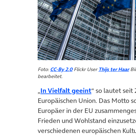
(öffnet in neuem Tab)
(öf
Foto:
CC-By 2.0
Flickr User
Thijs ter Haar
Bi
bearbeitet.
„
In Vielfalt geeint
“ so lautet sei
Europäischen Union. Das Motto so
Europäer in der EU zusammenges
Frieden und Wohlstand einzusetzen
verschiedenen europäischen Kultu