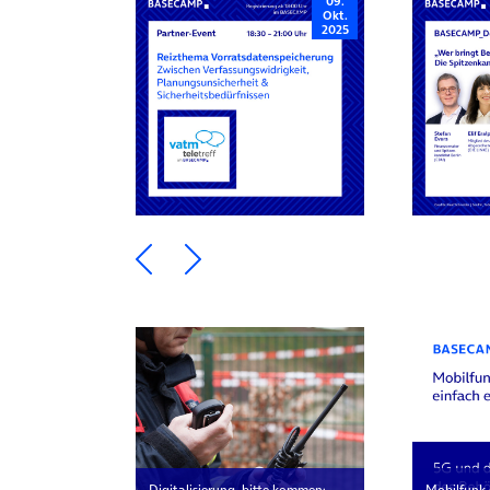
09.
Okt.
2025
Ein Element zurück blättern
Ein Element weiter blätte
Digitalisierung, bitte kommen:
Mobilfunk 