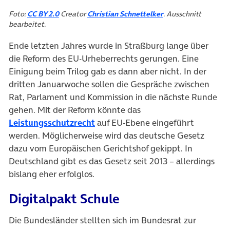
(öffnet in neuem Tab)
(öffnet in neuem Ta
Foto:
CC BY 2.0
Creator
Christian Schnettelker
. Ausschnitt
bearbeitet.
Ende letzten Jahres wurde in Straßburg lange über
die Reform des EU-Urheberrechts gerungen. Eine
Einigung beim Trilog gab es dann aber nicht. In der
dritten Januarwoche sollen die Gespräche zwischen
Rat, Parlament und Kommission in die nächste Runde
gehen. Mit der Reform könnte das
(öffnet in neuem Tab)
Leistungsschutzrecht
auf EU-Ebene eingeführt
werden. Möglicherweise wird das deutsche Gesetz
dazu vom Europäischen Gerichtshof gekippt. In
Deutschland gibt es das Gesetz seit 2013 – allerdings
bislang eher erfolglos.
Digitalpakt Schule
Die Bundesländer stellten sich im Bundesrat zur