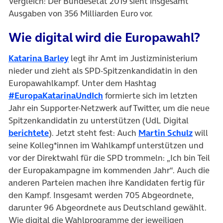
Vergleich: Der Bundesetat 2019 sieht insgesamt
Ausgaben von 356 Milliarden Euro vor.
Wie digital wird die Europawahl?
(öffnet in neuem Tab)
Katarina Barley
legt ihr Amt im Justizministerium
nieder und zieht als SPD-Spitzenkandidatin in den
Europawahlkampf. Unter dem Hashtag
(öffnet in neuem Tab)
#EuropaKatarinaUndIch
formierte sich im letzten
Jahr ein Supporter-Netzwerk auf Twitter, um die neue
Spitzenkandidatin zu unterstützen (UdL Digital
(öffnet in neuem Tab)
(öffnet
berichtete
). Jetzt steht fest: Auch
Martin Schulz
will
seine Kolleg*innen im Wahlkampf unterstützen und
vor der Direktwahl für die SPD trommeln: „Ich bin Teil
der Europakampagne im kommenden Jahr“. Auch die
anderen Parteien machen ihre Kandidaten fertig für
den Kampf. Insgesamt werden 705 Abgeordnete,
darunter 96 Abgeordnete aus Deutschland gewählt.
Wie digital die Wahlprogramme der jeweiligen