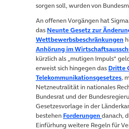
sorgen soll, wurden von Bundesm
An offenen Vorgängen hat Sigmar 
das
Neunte Gesetz zur Änderun
(
Wettbewerbsbeschränkungen
h
Anhörung im Wirtschaftsaussch
kürzlich als „mutigen Impuls“ gel
erweist sich hingegen das
Dritte
(ö
Telekommunikationsgesetzes
, 
Netzneutralität in nationales Re
Bundesrat und der Bundesregierun
Gesetzesvorlage in der Länderka
(öffnet i
bestehen
Forderungen
danach, d
Einfürhung weitere Regeln für Ve