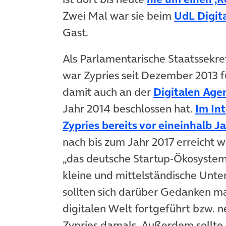
Zwei Mal war sie beim
UdL Digita
Gast.
Als Parlamentarische Staatssekre
war Zypries seit Dezember 2013 
damit auch an der
Digitalen Ag
Jahr 2014 beschlossen hat.
Im Int
Zypries bereits vor eineinhalb 
nach bis zum Jahr 2017 erreicht w
„das deutsche Startup-Ökosystem
kleine und mittelständische Unt
sollten sich darüber Gedanken ma
digitalen Welt fortgeführt bzw. 
Zypries damals. Außerdem sollte s