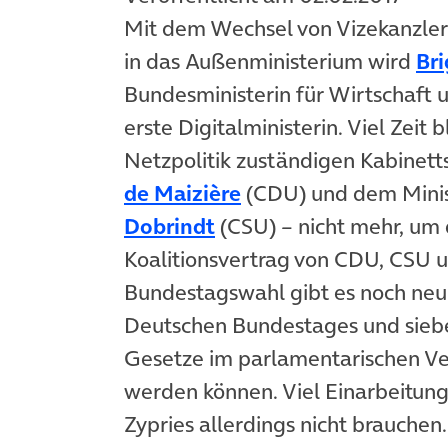
Mit dem Wechsel von Vizekanzle
in das Außenministerium wird
Bri
Bundesministerin für Wirtschaft
erste Digitalministerin. Viel Zeit 
Netzpolitik zuständigen Kabinet
(öffnet in neuem Tab
de Maizière
(CDU) und dem Ministe
(öffnet in neuem Tab)
Dobrindt
(CSU) – nicht mehr, u
Koalitionsvertrag von CDU, CSU 
Bundestagswahl gibt es noch neu
Deutschen Bundestages und siebe
Gesetze im parlamentarischen Ve
werden können. Viel Einarbeitung
Zypries allerdings nicht brauchen.