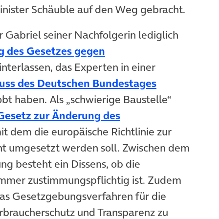
inister Schäuble auf den Weg gebracht.
Gabriel seiner Nachfolgerin lediglich
g des Gesetzes gegen
öffnet in neuem Tab)
interlassen, das Experten in einer
(öffnet in n
uss des Deutschen Bundestages
obt haben. Als „schwierige Baustelle“
 Gesetz zur Änderung des
ffnet in neuem Tab)
mit dem die europäische Richtlinie zur
cht umgesetzt werden soll. Zwischen dem
g besteht ein Dissens, ob die
mmer zustimmungspflichtig ist. Zudem
n neuem Tab)
as Gesetzgebungsverfahren für die
rbraucherschutz und Transparenz zu