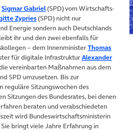
(öffnet in neuem Tab)
r
Sigmar Gabriel
(SPD) vom Wirtschafts-
(öffnet in neuem Tab)
gitte Zypries
(SPD) nicht nur
 und Energie sondern auch Deutschlands
bleibt ihr und den zwei ebenfalls für
tskollegen – dem Innenminister
Thomas
)
r für digitale Infrastruktur
Alexander
m die vereinbarten Maßnahmen aus dem
und SPD umzusetzen. Bis zur
n reguläre Sitzungswochen des
n Sitzungen des Bundesrates, bei denen
rfahren beraten und verabschiedeten
szeit wird Bundeswirtschaftsministerin
 Sie bringt viele Jahre Erfahrung in