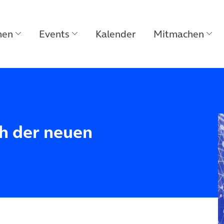
men
Events
Kalender
Mitmachen
h der neuen