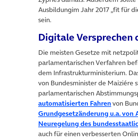
Ausbildungim Jahr 2017 „fit für d
sein.
Digitale Versprechen 
Die meisten Gesetze mit netzpolit
parlamentarischen Verfahren be
dem Infrastrukturministerium. D
von Bundesminister de Maiziére 
parlamentarischen Abstimmungs
(öffnet 
automatisierten Fahren
von Bund
Grundgesetzänderung u.a. von A
Neuregelung des bundesstaatli
auch für einen verbesserten Onl