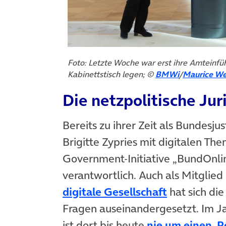
Foto: Letzte Woche war erst ihre Amteinf
(öffnet in n
Kabinettstisch legen; ©
BMWi
/
Maurice We
Die netzpolitische Jur
Bereits zu ihrer Zeit als Bundesju
Brigitte Zypries mit digitalen The
Government-Initiative „BundOnli
verantwortlich. Auch als Mitgli
(öffnet in 
digitale Gesellschaft
hat sich die
Fragen auseinandergesetzt. Im Ja
ist dort bis heute
nie um einen ‚R