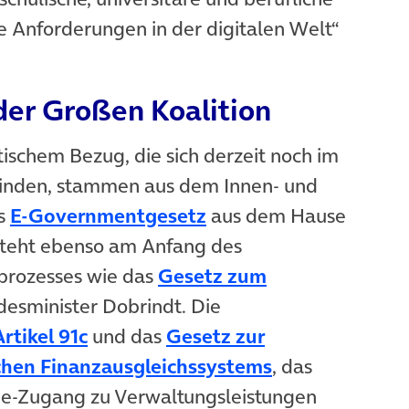
ie Anforderungen in der digitalen Welt“
der Großen Koalition
ischem Bezug, die sich derzeit noch im
finden, stammen aus dem Innen- und
(öffnet in neuem Tab)
as
E-Governmentgesetz
aus dem Hause
steht ebenso am Anfang des
prozesses wie das
Gesetz zum
in neuem Tab)
esminister Dobrindt. Die
(öffnet in neuem Tab)
rtikel 91c
und das
Gesetz zur
(öffnet in neu
chen Finanzausgleichssystems
, das
ine-Zugang zu Verwaltungsleistungen