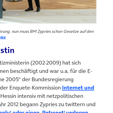
ührung. nun muss BM Zypries schon Gesetze auf den
euem Tab)
(öffnet in neuem Tab)
iss
istin
stizministerin (2002-2009) hat sich
men beschäftigt und war u.a. für die E-
ne 2005“ der Bundesregierung
ed der Enquete-Kommission
Internet und
neuem Tab)
 Hessin intensiv mit netzpolitischen
hr 2012 begann Zypries zu twittern und
(öffnet i
eply‘ oder einen ‚Retweet‘ verlegen
.