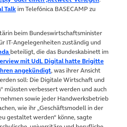
(öffnet in neuem Tab)
l Talk
im Telefónica BASECAMP zu
tärin beim Bundeswirtschaftsminister
für IT-Angelegenheiten zuständig und
(öffnet in neuem Tab)
enda
beteiligt, die das Bundeskabinett im
erview mit UdL Digital hatte Brigitte
(öffnet in neuem Tab)
Jahren angekündigt
, was ihrer Ansicht
erden soll: Die Digitale Wirtschaft und
“ müssten verbessert werden und auch
ernehmen sowie jeder Handwerksbetrieb
chen, wie ihr „Geschäftsmodell in der
neu gestaltet werden“ könne, sagte
chulische, universitäre und berufliche