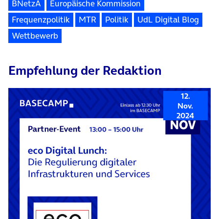
BNetzA
Europäische Kommission
Frequenzpolitik
MTR
Politik
UdL Digital Blog
Wettbewerb
Empfehlung der Redaktion
12.
Nov.
2024