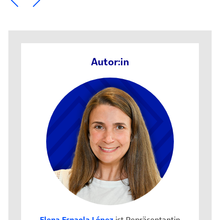
Autor:in
Elena Esnaola López
ist Repräsentantin