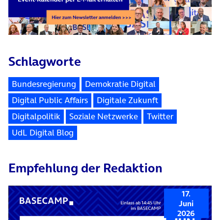
Schlagworte
Bundesregierung
Demokratie Digital
Digital Public Affairs
Digitale Zukunft
Digitalpolitik
Soziale Netzwerke
Twitter
UdL Digital Blog
Empfehlung der Redaktion
17.
Juni
2026