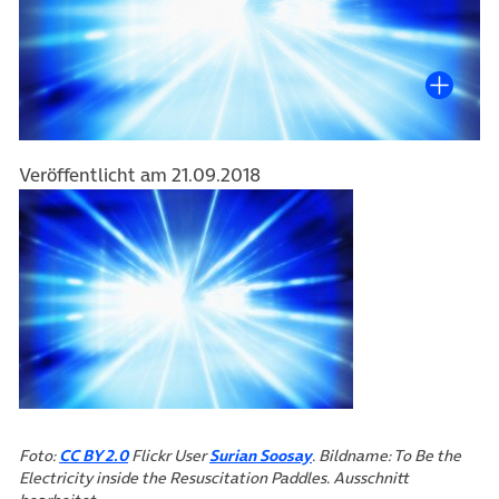
Veröffentlicht am 21.09.2018
(öffnet in neuem Tab)
(öffnet in neuem Tab)
Foto:
CC BY 2.0
Flickr User
Surian Soosay
. Bildname: To Be the
Electricity inside the Resuscitation Paddles. Ausschnitt