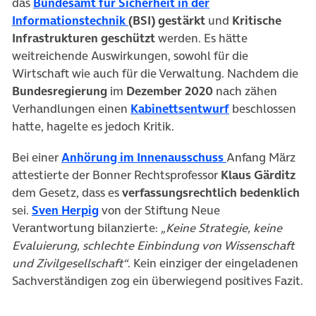
das
Bundesamt für Sicherheit in der
(öffnet in neuem Tab)
Informationstechnik
(BSI)
gestärkt
und
Kritische
Infrastrukturen geschützt
werden. Es hätte
weitreichende Auswirkungen, sowohl für die
Wirtschaft wie auch für die Verwaltung. Nachdem die
Bundesregierung
im
Dezember 2020
nach zähen
(öffnet in neue
Verhandlungen einen
Kabinettsentwurf
beschlossen
hatte, hagelte es jedoch Kritik.
(öffnet in neuem
Bei einer
Anhörung im Innenausschuss
Anfang März
attestierte der Bonner Rechtsprofessor
Klaus Gärditz
dem Gesetz, dass es
verfassungsrechtlich bedenklich
(öffnet in neuem Tab)
sei.
Sven Herpig
von der Stiftung Neue
Verantwortung bilanzierte:
„Keine Strategie, keine
Evaluierung, schlechte Einbindung von Wissenschaft
und Zivilgesellschaft“
. Kein einziger der eingeladenen
Sachverständigen zog ein überwiegend positives Fazit.