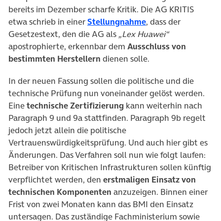
bereits im Dezember scharfe Kritik. Die AG KRITIS
(öffnet in neuem Ta
etwa schrieb in einer
Stellungnahme
, dass der
Gesetzestext, den die AG als
„Lex Huawei“
apostrophierte, erkennbar dem
Ausschluss von
bestimmten Herstellern
dienen solle.
In der neuen Fassung sollen die politische und die
technische Prüfung nun voneinander gelöst werden.
Eine
technische Zertifizierung
kann weiterhin nach
Paragraph 9 und 9a stattfinden. Paragraph 9b regelt
jedoch jetzt allein die politische
Vertrauenswürdigkeitsprüfung. Und auch hier gibt es
Änderungen. Das Verfahren soll nun wie folgt laufen:
Betreiber von Kritischen Infrastrukturen sollen künftig
verpflichtet werden, den
erstmaligen Einsatz von
technischen Komponenten
anzuzeigen. Binnen einer
Frist von zwei Monaten kann das BMI den Einsatz
untersagen. Das zuständige Fachministerium sowie