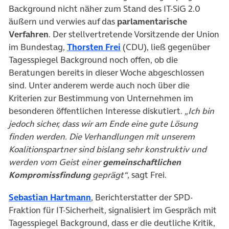
Background nicht näher zum Stand des IT-SiG 2.0
äußern und verwies auf das
parlamentarische
Verfahren
. Der stellvertretende Vorsitzende der Union
(öffnet in neuem Tab)
im Bundestag,
Thorsten Frei
(CDU), ließ gegenüber
Tagesspiegel Background noch offen, ob die
Beratungen bereits in dieser Woche abgeschlossen
sind. Unter anderem werde auch noch über die
Kriterien zur Bestimmung von Unternehmen im
besonderen öffentlichen Interesse diskutiert.
„Ich bin
jedoch sicher, dass wir am Ende eine gute Lösung
finden werden. Die Verhandlungen mit unserem
Koalitionspartner sind bislang sehr konstruktiv und
werden vom Geist einer
gemeinschaftlichen
Kompromissfindung
geprägt“
, sagt Frei.
(öffnet in neuem Tab)
Sebastian Hartmann
, Berichterstatter der SPD-
Fraktion für IT-Sicherheit, signalisiert im Gespräch mit
Tagesspiegel Background, dass er die deutliche Kritik,