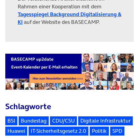
Rahmen einer Kooperation mit dem
Tagesspiegel Background Digitalisierung &
(öffnet in neuem Tab)
KI
auf der Website des BASECAMP.
Schlagworte
BSI
Bundestag
CDU/CSU
Digitale Infrastruktur
Huawei
IT-Sicherheitsgesetz 2.0
Politik
SPD