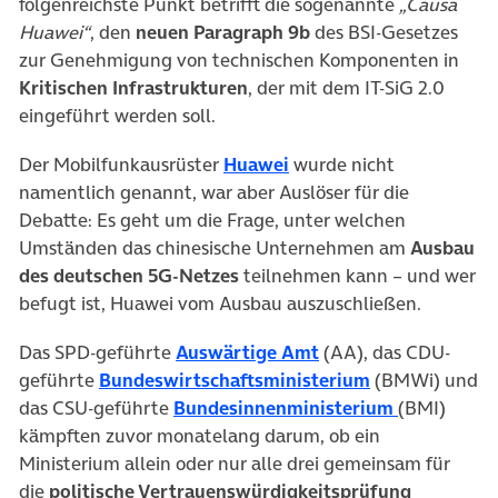
folgenreichste Punkt betrifft die sogenannte
„Causa
Huawei“
, den
neuen Paragraph 9b
des BSI-Gesetzes
zur Genehmigung von technischen Komponenten in
Kritischen Infrastrukturen
, der mit dem IT-SiG 2.0
eingeführt werden soll.
(öffnet in neuem Tab)
Der Mobilfunkausrüster
Huawei
wurde nicht
namentlich genannt, war aber Auslöser für die
Debatte: Es geht um die Frage, unter welchen
Umständen das chinesische Unternehmen am
Ausbau
des deutschen 5G-Netzes
teilnehmen kann – und wer
befugt ist, Huawei vom Ausbau auszuschließen.
(öffnet in neuem Tab
Das SPD-geführte
Auswärtige Amt
(AA), das CDU-
(öffnet in neu
geführte
Bundeswirtschaftsministerium
(BMWi) und
(öffnet in 
das CSU-geführte
Bundesinnenministerium
(BMI)
kämpften zuvor monatelang darum, ob ein
Ministerium allein oder nur alle drei gemeinsam für
die
politische Vertrauenswürdigkeitsprüfung