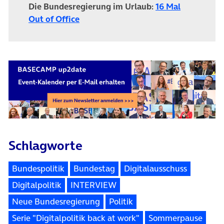
Die Bundesregierung im Urlaub:
16 Mal
Out of Office
Schlagworte
Bundespolitik
Bundestag
Digitalausschuss
Digitalpolitik
INTERVIEW
Neue Bundesregierung
Politik
Serie "Digitalpolitik back at work"
Sommerpause