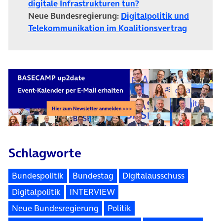
digitale Infrastrukturen tun?
Neue Bundesregierung:
Digitalpolitik und
Telekommunikation im Koalitionsvertrag
Schlagworte
Bundespolitik
Bundestag
Digitalausschuss
Digitalpolitik
INTERVIEW
Neue Bundesregierung
Politik