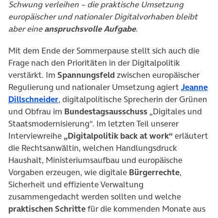
Schwung verleihen – die praktische Umsetzung
europäischer und nationaler Digitalvorhaben bleibt
aber eine
anspruchsvolle
Aufgabe
.
Mit dem Ende der Sommerpause stellt sich auch die
Frage nach den Prioritäten in der Digitalpolitik
verstärkt. Im
Spannungsfeld
zwischen europäischer
Regulierung und nationaler Umsetzung agiert
Jeanne
(öffnet in neuem Tab)
Dillschneider
, digitalpolitische Sprecherin der Grünen
und Obfrau im
Bundestagsausschuss
„Digitales und
Staatsmodernisierung“. Im letzten Teil unserer
Interviewreihe
„Digitalpolitik back at work“
erläutert
die Rechtsanwältin, welchen Handlungsdruck
Haushalt, Ministeriumsaufbau und europäische
Vorgaben erzeugen, wie digitale
Bürgerrechte
,
Sicherheit und effiziente Verwaltung
zusammengedacht werden sollten und welche
praktischen Schritte
für die kommenden Monate aus