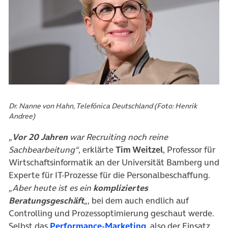
Dr. Nanne von Hahn, Telefónica Deutschland (Foto: Henrik
Andree)
„
Vor 20 Jahren
war Recruiting noch reine
Sachbearbeitung“
, erklärte
Tim Weitzel
, Professor für
Wirtschaftsinformatik an der Universität Bamberg und
Experte für IT-Prozesse für die Personalbeschaffung.
„Aber heute ist es ein
kompliziertes
Beratungsgeschäft
„
, bei dem auch endlich auf
Controlling und Prozessoptimierung geschaut werde.
(öffnet in neuem Tab
Selbst das
Performance-Marketing
, also der Einsatz