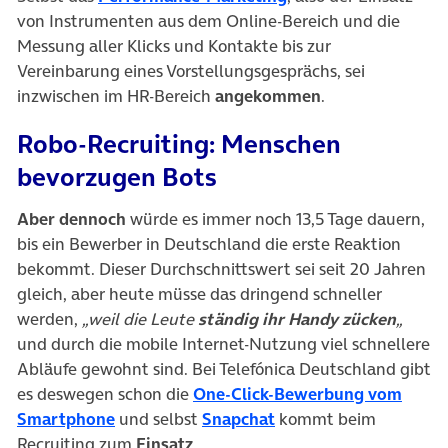
von Instrumenten aus dem Online-Bereich und die
Messung aller Klicks und Kontakte bis zur
Vereinbarung eines Vorstellungsgesprächs, sei
inzwischen im HR-Bereich
angekommen
.
Robo-Recruiting: Menschen
bevorzugen Bots
Aber dennoch
würde es immer noch 13,5 Tage dauern,
bis ein Bewerber in Deutschland die erste Reaktion
bekommt. Dieser Durchschnittswert sei seit 20 Jahren
gleich, aber heute müsse das dringend schneller
werden,
„weil die Leute
ständig ihr Handy zücken
„
und durch die mobile Internet-Nutzung viel schnellere
Abläufe gewohnt sind. Bei Telefónica Deutschland gibt
es deswegen schon die
One-Click-Bewerbung vom
(öffnet in neuem Tab)
(öffnet in neuem Tab)
Smartphone
und selbst
Snapchat
kommt beim
Recruiting zum
Einsatz
.