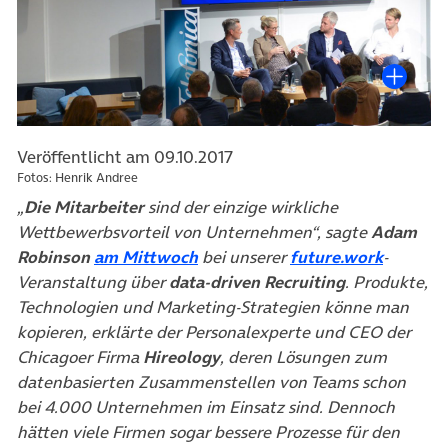
Veröffentlicht am 09.10.2017
Fotos: Henrik Andree
„
Die Mitarbeiter
sind der einzige wirkliche
Wettbewerbsvorteil von Unternehmen“, sagte
Adam
(öffnet in neuem Tab)
(öffnet 
Robinson
am Mittwoch
bei unserer
future.work
-
Veranstaltung über
data-driven Recruiting
. Produkte,
Technologien und Marketing-Strategien könne man
kopieren, erklärte der Personalexperte und CEO der
Chicagoer Firma
Hireology
, deren Lösungen zum
datenbasierten Zusammenstellen von Teams schon
bei 4.000 Unternehmen im Einsatz sind. Dennoch
hätten viele Firmen sogar bessere Prozesse für den