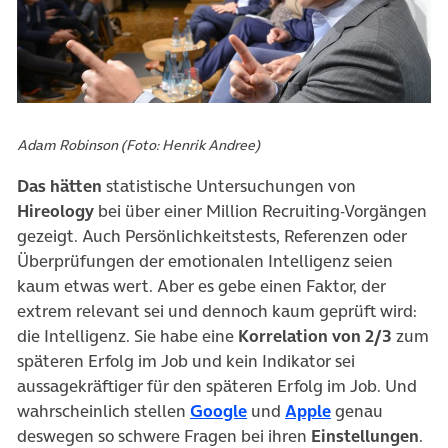
Adam Robinson (Foto: Henrik Andree)
Das hätten
statistische Untersuchungen von
Hireology
bei über einer Million Recruiting-Vorgängen
gezeigt. Auch Persönlichkeitstests, Referenzen oder
Überprüfungen der emotionalen Intelligenz seien
kaum etwas wert. Aber es gebe einen Faktor, der
extrem relevant sei und dennoch kaum geprüft wird:
die Intelligenz. Sie habe eine
Korrelation von 2/3
zum
späteren Erfolg im Job und kein Indikator sei
aussagekräftiger für den späteren Erfolg im Job. Und
(öffnet in neuem Tab)
(öffnet in neu
wahrscheinlich stellen
Google
und
Apple
genau
deswegen so schwere Fragen bei ihren
Einstellungen
.