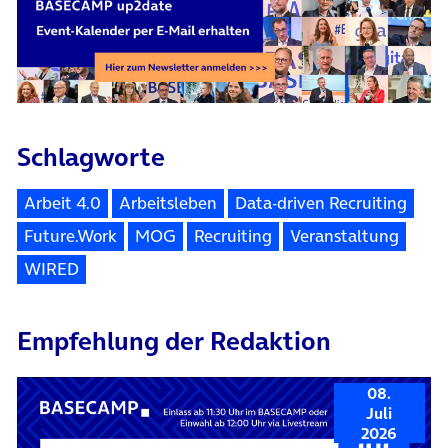
Schlagworte
Arbeit 4.0
Arbeitsleben
Data-driven Recruiting
Future.Work
MOG
Recruiting
Veranstaltung
WIRED
Empfehlung der Redaktion
08.
Juli
2026