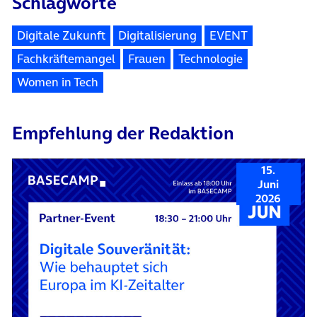
Schlagworte
Digitale Zukunft
Digitalisierung
EVENT
Fachkräftemangel
Frauen
Technologie
Women in Tech
Empfehlung der Redaktion
15.
Juni
2026