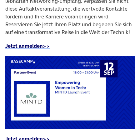
lebhaften Networking-Empfang. Verpassen Sie nicht
diese Auftaktveranstaltung, die wertvolle Kontakte
fördern und Ihre Karriere voranbringen wird.
Reservieren Sie jetzt Ihren Platz und begeben Sie sich
auf eine transformative Reise in die Welt der Technik!
(öffnet in neuem Tab)
Jetzt anmelden>>
(öffnet in neuem Tab)
(öffnet in neuem Tab)
Jetzt anmelden>>