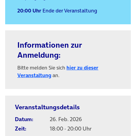
20:00 Uhr
Ende der Veranstaltung
Informationen zur
Anmeldung:
Bitte melden Sie sich
hier zu dieser
(öffnet in neuem Tab)
Veranstaltung
an.
Veranstaltungsdetails
Datum:
26. Feb. 2026
Zeit:
18:00 - 20:00 Uhr