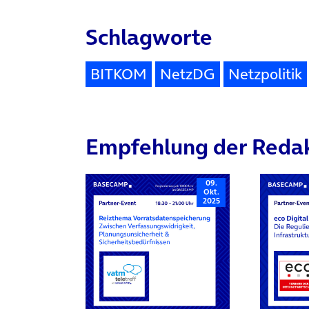
Schlagworte
BITKOM
NetzDG
Netzpolitik
Empfehlung der Reda
09.
Okt.
2025