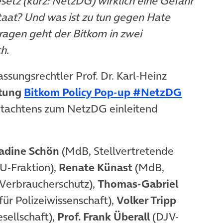
etz (kurz: NetzDG) wirklich eine Gefahr
taat? Und was ist zu tun gegen Hate
agen geht der Bitkom in zwei
h.
assungsrechtler Prof. Dr. Karl-Heinz
ltung
Bitkom Policy Pop-up #NetzDG
utachtens zum NetzDG einleitend
adine Schön
(MdB, Stellvertretende
U-Fraktion),
Renate Künast
(MdB,
 Verbraucherschutz),
Thomas-Gabriel
für Polizeiwissenschaft),
Volker Tripp
sellschaft),
Prof. Frank Überall
(DJV-