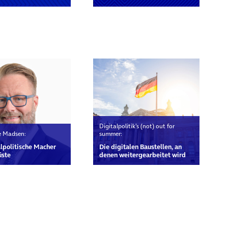
rn
Digitalpolitik’s (not) out for
e Madsen:
summer:
alpolitische Macher
Die digitalen Baustellen, an
üste
denen weitergearbeitet wird
rn