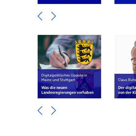
Ein Element zurück blättern
Ein Element weiter blätte
Digitalpolitisches Update in
Mainz und Stuttgart:
Claus Ruh
Was die neuen
Der digit
Landesregierungen vorhaben
von der K
Ein Element zurück blättern
Ein Element weiter blätte