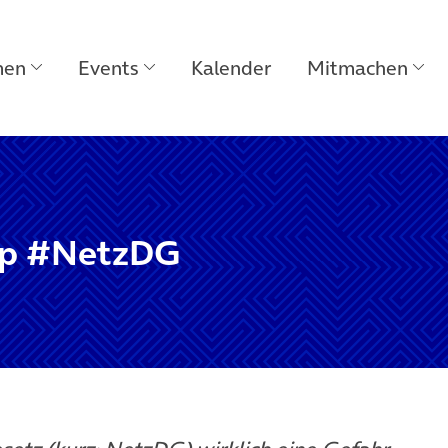
men
Events
Kalender
Mitmachen
-up #NetzDG