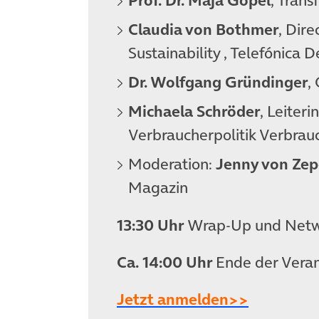
Prof. Dr. Maja Göpel
, Trans
Claudia von Bothmer
, Dire
Sustainability , Telefónica 
Dr. Wolfgang Gründinger
,
Michaela Schröder
, Leiter
Verbraucherpolitik Verbrau
Moderation:
Jenny von Zep
Magazin
13:30 Uhr
Wrap-Up und Netwo
Ca. 14:00 Uhr
Ende der Vera
(öffnet i
Jetzt anmelden>>