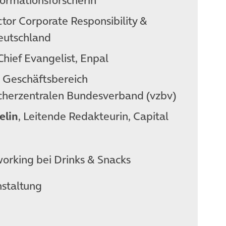
formationsforscherin
ctor Corporate Responsibility &
Deutschland
 Chief Evangelist, Enpal
in Geschäftsbereich
cherzentralen Bundesverband (vzbv)
elin
, Leitende Redakteurin, Capital
rking bei Drinks & Snacks
nstaltung
n neuem Tab)