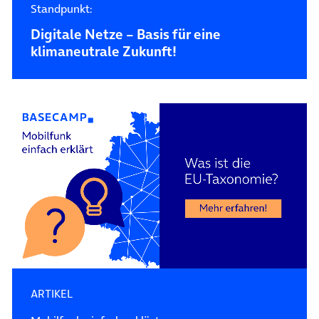
Standpunkt:
Digitale Netze – Basis für eine
klimaneutrale Zukunft!
ARTIKEL