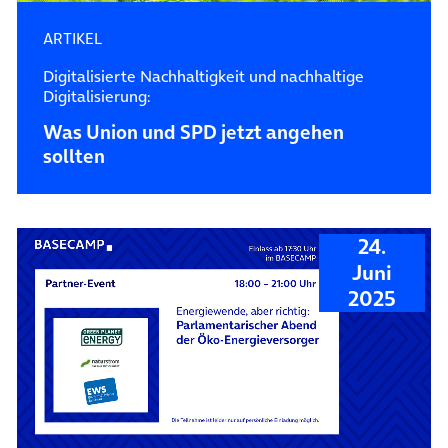
ARTIKEL
Digitalisierte Nachhaltigkeit und nachhaltige
Digitalisierung:
Was Union und SPD jetzt angehen
sollten
24.
Juni
2025