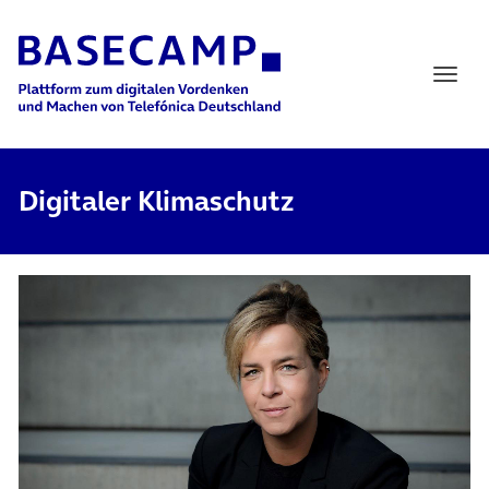
Main Navigation
Digitaler Klimaschutz