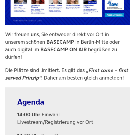
(öffnet in neuem Tab)
Wir freuen uns, Sie entweder direkt vor Ort in
unserem schönen
BASECAMP
in Berlin-Mitte oder
auch digital im
BASECAMP ON AIR
begrüßen zu
dürfen!
Die Plätze sind limitiert. Es gilt das
„First come – first
served Prinzip“
. Daher am besten gleich anmelden!
Agenda
14:00 Uhr
Einwahl
Livestream/Registrierung vor Ort