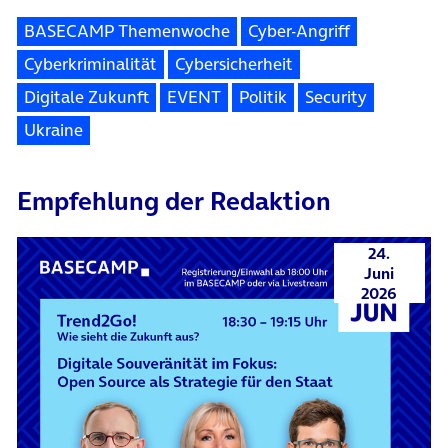
BASECAMP Themenwoche
Cyber-Angriff
Cyberkriminalität
Cybersicherheit
Digitale Zukunft
EVENT
Politik
Security
Ukraine
Empfehlung der Redaktion
24.
Juni
2026