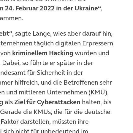
m 24. Februar 2022 in der Ukraine“
,
usammen.
lebt“
, sagte Lange, wies aber darauf hin,
nternehmen täglich digitalen Erpressern
 von
kriminellem Hacking
wurden und
 Dabei, so führte er später in der
undesamt für Sicherheit in der
mmer hilfreich, und die Betroffenen sehr
nen und mittleren Unternehmen (KMU),
ug als
Ziel für Cyberattacken
halten, bis
. Gerade die KMUs, die für die deutsche
Faktor darstellen, müssten ihre
 sich nicht für unbedeutend im