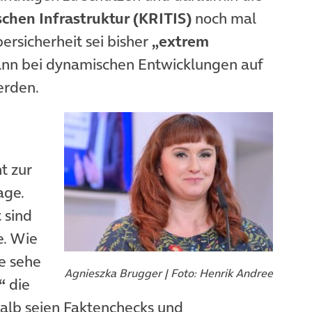
ischen Infrastruktur (KRITIS)
noch mal
rsicherheit sei bisher
„extrem
ann bei dynamischen Entwicklungen auf
erden.
m
t zur
age.
t
sind
e. Wie
ne sehe
Agnieszka Brugger | Foto: Henrik Andree
“
die
halb seien Faktenchecks und