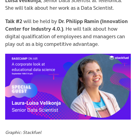
Luisa Velikonja
, Senior Data Scientist at Telefónica.
She will talk about her work as a Data Scientist.
Talk #2
will be held by
Dr. Philipp Ramin
(Innovation
Center for Industry 4.0.)
. He will talk about how
digital qualification of employees and managers can
play out as a big competitive advantage.
(öffnet in neuem Tab)
Graphic: Stackfuel