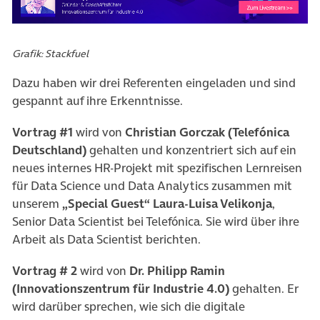
(öffnet in neuem Tab)
Grafik: Stackfuel
Dazu haben wir drei Referenten eingeladen und sind
gespannt auf ihre Erkenntnisse.
Vortrag #1
wird von
Christian Gorczak (Telefónica
Deutschland)
gehalten und konzentriert sich auf ein
neues internes HR-Projekt mit spezifischen Lernreisen
für Data Science und Data Analytics zusammen mit
unserem
„Special Guest“ Laura-Luisa Velikonja
,
Senior Data Scientist bei Telefónica. Sie wird über ihre
Arbeit als Data Scientist berichten.
Vortrag # 2
wird von
Dr. Philipp Ramin
(Innovationszentrum für Industrie 4.0)
gehalten. Er
wird darüber sprechen, wie sich die digitale