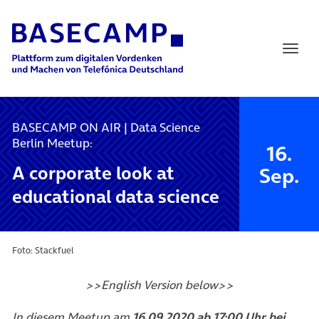
Main Navigation
BASECAMP ON AIR | Data Science
Berlin Meetup:
16.
A corporate look at
Sep.
educational data science
Foto: Stackfuel
>>English Version below>>
In diesem Meetup am
16.09.2020 ab 17:00 Uhr bei