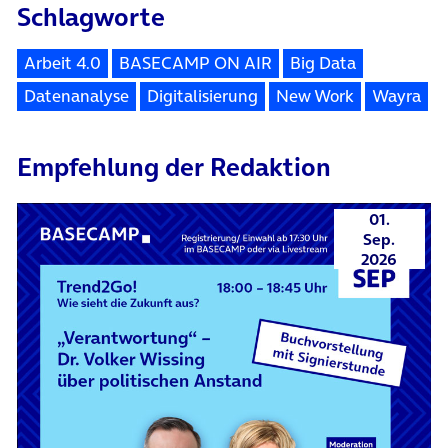
Schlagworte
Arbeit 4.0
BASECAMP ON AIR
Big Data
Datenanalyse
Digitalisierung
New Work
Wayra
Empfehlung der Redaktion
01.
Sep.
2026