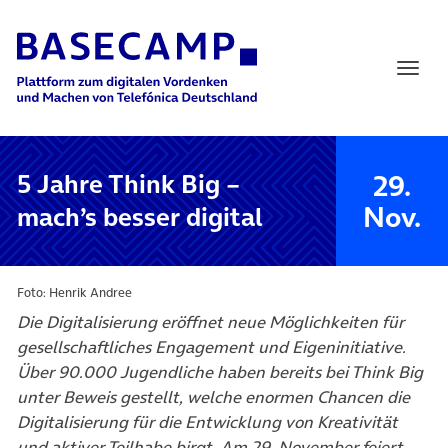
Main Navigation
29.
5 Jahre Think Big –
Nov.
mach’s besser digital
Foto: Henrik Andree
Die Digitalisierung eröffnet neue Möglichkeiten für
gesellschaftliches Engagement und Eigeninitiative.
Über 90.000 Jugendliche haben bereits bei Think Big
unter Beweis gestellt, welche enormen Chancen die
Digitalisierung für die Entwicklung von Kreativität
und aktiver Teilhabe birgt. Am 29. November feiert