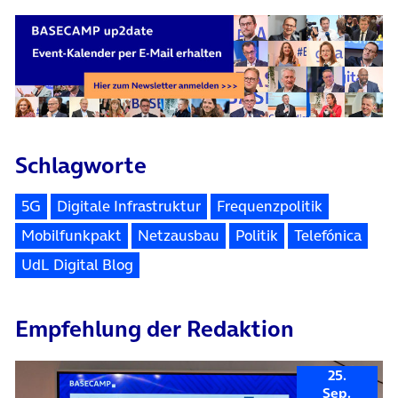
Schlagworte
5G
Digitale Infrastruktur
Frequenzpolitik
Mobilfunkpakt
Netzausbau
Politik
Telefónica
UdL Digital Blog
Empfehlung der Redaktion
25.
Sep.