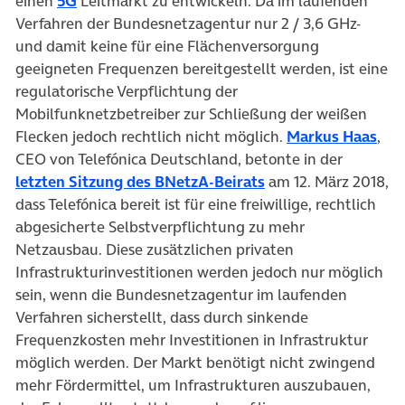
einen
5G
Leitmarkt zu entwickeln. Da im laufenden
Verfahren der Bundesnetzagentur nur 2 / 3,6 GHz-
und damit keine für eine Flächenversorgung
geeigneten Frequenzen bereitgestellt werden, ist eine
regulatorische Verpflichtung der
Mobilfunknetzbetreiber zur Schließung der weißen
(öff
Flecken jedoch rechtlich nicht möglich.
Markus Haas
,
CEO von Telefónica Deutschland, betonte in der
(öffnet in neuem Ta
letzten Sitzung des BNetzA-Beirats
am 12. März 2018,
dass Telefónica bereit ist für eine freiwillige, rechtlich
abgesicherte Selbstverpflichtung zu mehr
Netzausbau. Diese zusätzlichen privaten
Infrastrukturinvestitionen werden jedoch nur möglich
sein, wenn die Bundesnetzagentur im laufenden
Verfahren sicherstellt, dass durch sinkende
Frequenzkosten mehr Investitionen in Infrastruktur
möglich werden. Der Markt benötigt nicht zwingend
mehr Fördermittel, um Infrastrukturen auszubauen,