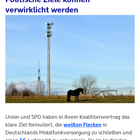
verwirklicht werden
Union und SPD haben in ihrem Koalitionsvertrag das
(öffnet in neue
klare Ziel formuliert, die
weißen Flecken
in
Deutschlands Mobilfunkversorgung zu schließen und
(öffnet in neuem Tab)