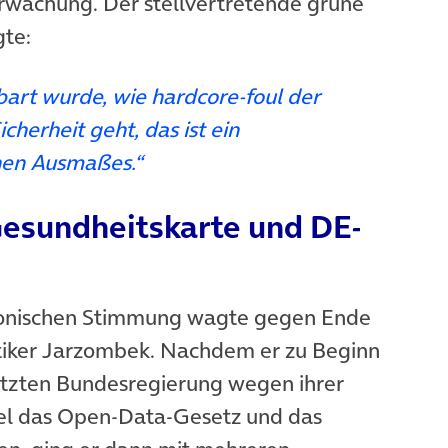
rwachung. Der stellvertretende grüne
gte:
art wurde, wie hardcore-foul der
cherheit geht, das ist ein
hen Ausmaßes.“
Gesundheitskarte und DE-
monischen Stimmung wagte gegen Ende
tiker Jarzombek. Nachdem er zu Beginn
letzten Bundesregierung wegen ihrer
iel das Open-Data-Gesetz und das