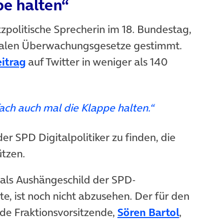
pe halten“
tzpolitische Sprecherin im 18. Bundestag,
ab)
italen Überwachungsgesetze gestimmt.
(öffnet in neuem Tab)
itrag
auf Twitter in weniger als 140
fach auch mal die Klappe halten.“
er SPD Digitalpolitiker zu finden, die
ützen.
 als Aushängeschild der SPD-
e, ist noch nicht abzusehen. Der für den
(öffnet 
nde Fraktionsvorsitzende,
Sören Bartol
,