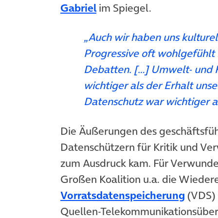
(öffnet in neuem Tab)
Gabriel
im Spiegel.
„Auch wir haben uns kulture
Progressive oft wohlgefühlt
Debatten. […] Umwelt- und
wichtiger als der Erhalt unse
Datenschutz war wichtiger al
Die Äußerungen des geschäftsfüh
Datenschützern für Kritik und Ver
zum Ausdruck kam. Für Verwunder
Großen Koalition u.a. die Wieder
(öffne
Vorratsdatenspeicherung
(VDS) 
Quellen-Telekommunikationsübe