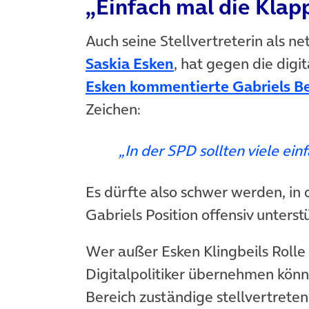
„Einfach mal die Klap
Auch seine Stellvertreterin als ne
(öffnet in neuem T
Saskia Esken
, hat gegen die dig
Esken kommentierte Gabriels Be
Zeichen:
„In der SPD sollten viele ein
Es dürfte also schwer werden, in d
Gabriels Position offensiv unterst
Wer außer Esken Klingbeils Rolle
Digitalpolitiker übernehmen könnt
Bereich zuständige stellvertrete