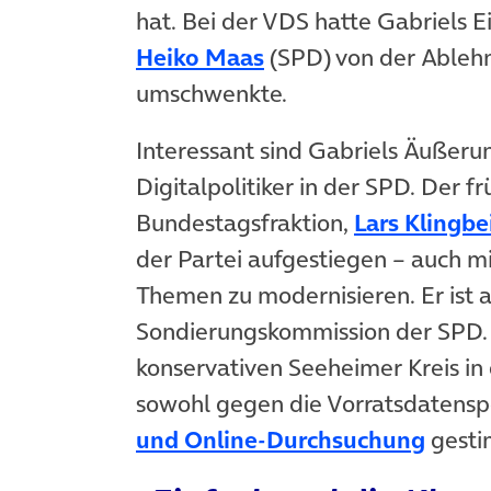
hat. Bei der VDS hatte Gabriels Ei
(öffnet in neuem Tab
Heiko Maas
(SPD) von der Ableh
umschwenkte.
Interessant sind Gabriels Äußerun
Digitalpolitiker in der SPD. Der 
Bundestagsfraktion,
Lars Klingbe
der Partei aufgestiegen – auch mi
Themen zu modernisieren. Er ist 
Sondierungskommission der SPD. 
konservativen Seeheimer Kreis in
sowohl gegen die Vorratsdatens
(öffn
und Online-Durchsuchung
gesti