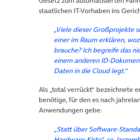
Gesetz zum automatisierten Fahr
staatlichen IT-Vorhaben ins Gerich
„Viele dieser Großprojekte s
einer im Raum erklären, woz
brauche? Ich begreife das n
einem anderen ID-Dokument
Daten in die Cloud legt.“
Als „total verrückt“ bezeichnete e
benötige, für den es nach jahrel
Anwendungen gebe:
„Statt über Software-Standar
Hardware-Kiste“, so Jarzom