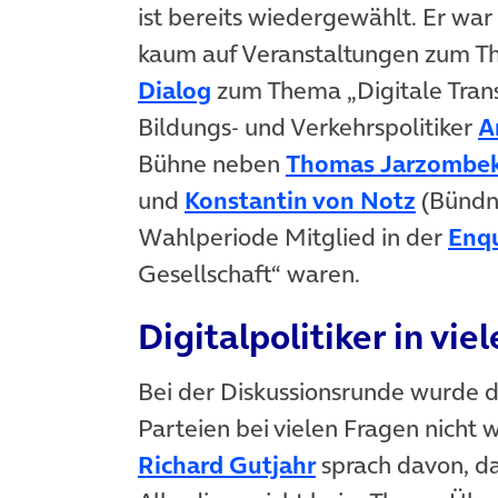
ist bereits wiedergewählt. Er wa
kaum auf Veranstaltungen zum Th
(öffnet in neuem Tab)
Dialog
zum Thema „Digitale Tran
Bildungs- und Verkehrspolitiker
A
Bühne neben
Thomas Jarzombe
(öffnet
und
Konstantin von Notz
(Bündni
Wahlperiode Mitglied in der
Enq
Gesellschaft“ waren.
Digitalpolitiker in vie
Bei der Diskussionsrunde wurde deu
Parteien bei vielen Fragen nicht
(öffnet in neue
Richard Gutjahr
sprach davon, das