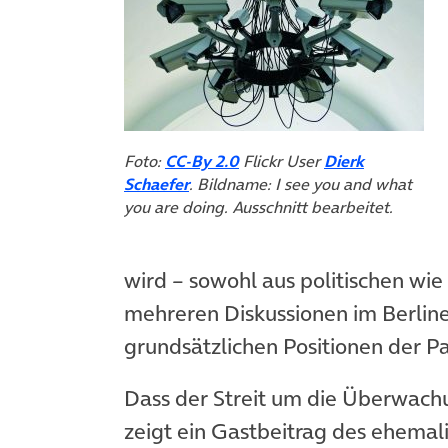
(öffnet in neuem Tab)
Foto:
CC-By 2.0
Flickr User
Dierk
(öffnet in neuem Tab)
Schaefer
. Bildname: I see you and what
you are doing. Ausschnitt bearbeitet.
wird – sowohl aus politischen wie
mehreren Diskussionen im Berline
grundsätzlichen Positionen der Par
Dass der Streit um die Überwachu
zeigt ein Gastbeitrag des ehema