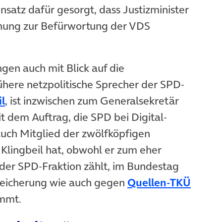
nsatz dafür gesorgt, dass Justizminister
)
nung zur Befürwortung der VDS
gen auch mit Blick auf die
frühere netzpolitische Sprecher der SPD-
(öffnet in neuem Tab)
il
, ist inzwischen zum Generalsekretär
t dem Auftrag, die SPD bei Digital-
auch Mitglied der zwölfköpfigen
Klingbeil hat, obwohl er zum eher
 der SPD-Fraktion zählt, im Bundestag
peicherung wie auch gegen
Quellen-TKÜ
et in neuem Tab)
mmt.