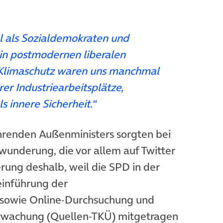
ll als Sozialdemokraten und
 in postmodernen liberalen
 Klimaschutz waren uns manchmal
rer Industriearbeitsplätze,
s innere Sicherheit.“
renden Außenministers sorgten bei
wunderung, die vor allem auf Twitter
ung deshalb, weil die SPD in der
einführung der
t in neuem Tab)
sowie Online-Durchsuchung und
rwachung (Quellen-TKÜ) mitgetragen