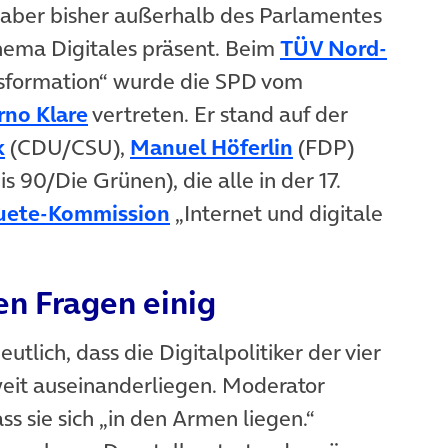
r aber bisher außerhalb des Parlamentes
ema Digitales präsent. Beim
TÜV Nord-
sformation“ wurde die SPD vom
(öffnet in neuem Tab)
rno Klare
vertreten. Er stand auf der
(öffnet in neuem Tab)
(öffnet in neue
k
(CDU/CSU),
Manuel Höferlin
(FDP)
 in neuem Tab)
s 90/Die Grünen), die alle in der 17.
(öffnet in neuem Tab)
uete-Kommission
„Internet und digitale
len Fragen einig
tlich, dass die Digitalpolitiker der vier
 weit auseinanderliegen. Moderator
m Tab)
s sie sich „in den Armen liegen.“