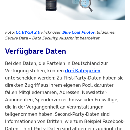
(öffnet in neuem Tab)
(öffnet in neuem T
Foto:
CC BY-SA 2.0
Flickr User:
Blue Coat Photos
. Bildname:
Secure Data – Data Security. Ausschnitt bearbeitet
Verfügbare Daten
Bei den Daten, die Parteien in Deutschland zur
(öffnet in n
Verfügung stehen, können
drei Kategorien
unterscheiden werden: Zu First-Party-Daten haben sie
direkten Zugriff aus ihrem eigenen Pool; darunter
fallen Mitgliedernamen, Adressen, Newsletter-
Abonnenten, Spenderverzeichnisse oder Freiwillige,
die in der Vergangenheit an Veranstaltungen
teilgenommen haben. Second-Party-Daten sind
Informationen von Dritten, wie zum Beispiel Facebook-
Daten. Third-Party-Daten sind allgemein zugängliche