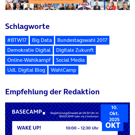
Schlagworte
#BTW17
Big Data
Bundestagswahl 2017
Demokratie Digital
Digitale Zukunft
Online-Wahlkampf
Social Media
UdL Digital Blog
WahlCamp
Empfehlung der Redaktion
10.
Okt.
2025