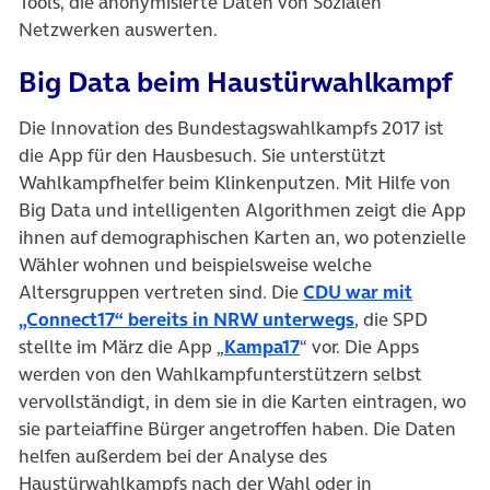
Tools, die anonymisierte Daten von Sozialen
Netzwerken auswerten.
Big Data beim Haustürwahlkampf
Die Innovation des Bundestagswahlkampfs 2017 ist
die App für den Hausbesuch. Sie unterstützt
Wahlkampfhelfer beim Klinkenputzen. Mit Hilfe von
Big Data und intelligenten Algorithmen zeigt die App
ihnen auf demographischen Karten an, wo potenzielle
Wähler wohnen und beispielsweise welche
Altersgruppen vertreten sind. Die
CDU war mit
(öffnet in neue
„Connect17“ bereits in NRW unterwegs
, die SPD
(öffnet in neuem Tab)
stellte im März die App „
Kampa17
“ vor. Die Apps
werden von den Wahlkampfunterstützern selbst
vervollständigt, in dem sie in die Karten eintragen, wo
sie parteiaffine Bürger angetroffen haben. Die Daten
helfen außerdem bei der Analyse des
Haustürwahlkampfs nach der Wahl oder in