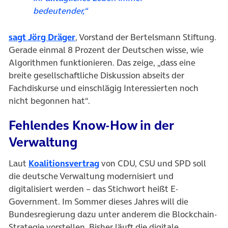
bedeutender,“
(öffnet in neuem Tab)
sagt Jörg Dräger
, Vorstand der Bertelsmann Stiftung.
Gerade einmal 8 Prozent der Deutschen wisse, wie
Algorithmen funktionieren. Das zeige, „dass eine
breite gesellschaftliche Diskussion abseits der
Fachdiskurse und einschlägig Interessierten noch
nicht begonnen hat“.
Fehlendes Know-How in der
Verwaltung
(öffnet in neuem Tab)
Laut
Koalitionsvertrag
von CDU, CSU und SPD soll
die deutsche Verwaltung modernisiert und
digitalisiert werden – das Stichwort heißt E-
Government. Im Sommer dieses Jahres will die
Bundesregierung dazu unter anderem die Blockchain-
Strategie vorstellen. Bisher läuft die digitale