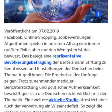
Veröffentlicht am 07.02.2019
Facebook, Online-Shopping, Jobbewerbungen:
Algorithmen spielen in unserem Alltag eine immer
größere Rolle, aber nur den Wenigsten ist das
bewusst. Das belegt eine
repräsentative
(öffnet in neuem Tab)
Bevölkerungsbefragung
der Bertelsmann Stiftung zu
Kenntnissen und Einstellungen der Deutschen beim
Thema Algorithmen. Die Ergebnisse der Umfrage
zeigen: Trotz zunehmender medialer
Berichterstattung und politischer Aufmerksamkeit
beschäftigen sich die Deutschen nicht wirklich mit der
(öffnet in neuem
Thematik. Eine weitere
aktuelle Studie
attestiert aber
auch der Verwaltung ein Wissensdefizit. So zeigt die