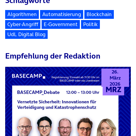
Schlagworte
Algorithmen
Automatisierung
Blockchain
Cyber-Angriff
E-Government
Politik
UdL Digital Blog
Empfehlung der Redaktion
26.
März
2026