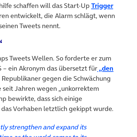
lfe schaffen will das Start-Up
Trigger
oren entwickelt, die Alarm schlägt, wenn
einen Tweets nennt.
“
mps Tweets Wellen. So forderte er zum
 – ein Akronym das übersetzt für
„den
neuem Tab)
s Republikaner gegen die Schwächung
e seit Jahren wegen „unkorrektem
ump bewirkte, dass sich einige
das Vorhaben letztlich gekippt wurde.
tly strengthen and expand its