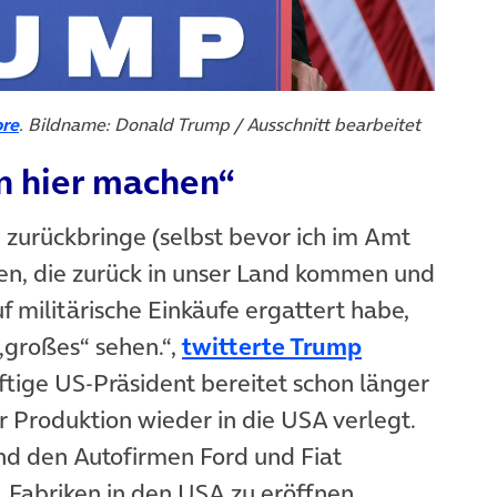
(öffnet in neuem Tab)
re
. Bildname: Donald Trump / Ausschnitt bearbeitet
n hier machen“
US zurückbringe (selbst bevor ich im Amt
ken, die zurück in unser Land kommen und
f militärische Einkäufe ergattert habe,
„großes“ sehen.“,
twitterte Trump
 neuem Tab)
ftige US-Präsident bereitet schon länger
r Produktion wieder in die USA verlegt.
 und den Autofirmen Ford und Fiat
, Fabriken in den USA zu eröffnen.