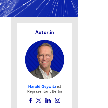
Autor:in
Harald Geywitz
ist
Repräsentant Berlin