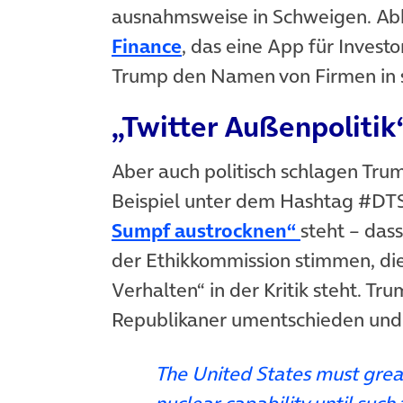
ausnahmsweise in Schweigen. Abhi
(öffnet in neuem Tab)
Finance
, das eine App für Invest
Trump den Namen von Firmen in s
„Twitter Außenpolitik
Aber auch politisch schlagen Tru
Beispiel unter dem Hashtag #DTS
(öffnet in 
Sumpf austrocknen“
steht – das
der Ethikkommission stimmen, di
Verhalten“ in der Kritik steht. Tr
Republikaner umentschieden und 
The United States must grea