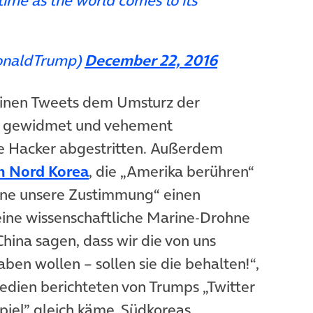
 time as the world comes to its
onaldTrump)
December 22, 2016
 seinen Tweets dem Umsturz der
a gewidmet und vehement
e Hacker abgestritten. Außerdem
(öffnet in neuem Tab)
n Nord Korea
, die „Amerika berühren“
hne unsere Zustimmung“ einen
ine wissenschaftliche Marine-Drohne
China sagen, dass wir die von uns
en wollen – sollen sie die behalten!“,
Medien berichteten von Trumps „Twitter
piel” gleich käme. Südkoreas