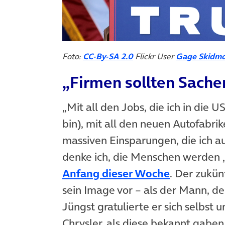
(öffnet in neuem Tab)
Foto:
CC-By-SA 2.0
Flickr User
Gage Skidmo
„Firmen sollten Sache
„Mit all den Jobs, die ich in die 
bin), mit all den neuen Autofabri
massiven Einsparungen, die ich au
denke ich, die Menschen werden 
(öffnet in
Anfang dieser Woche
. Der zukün
sein Image vor – als der Mann, de
Jüngst gratulierte er sich selbst
Chrysler, als diese bekannt gaben