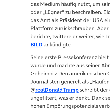
das Medium häufig nutzt, um seine
oder „Lügner“ zu beschreiben. Eig
das Amt als Präsident der USA ein
Plattform zurückschrauben. Aber d
berichte, twittere er weiter, wie 
(öffnet in neuem Tab)
BILD
ankündigte.
Seine erste Pressekonferenz hiel
wurde und machte aus seiner Ab
Geheimnis: Den amerikanischen 
Journalisten generell als „Haufen
@
realDonaldTrump
schreibt der
ungefiltert, was er denkt. Dank s
hohen Empörungspotenzials verbre