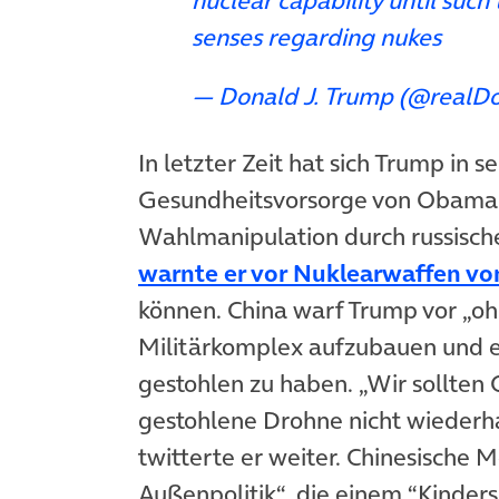
nuclear capability until such
senses regarding nukes
— Donald J. Trump (@realD
In letzter Zeit hat sich Trump in
Gesundheitsvorsorge von Obam
Wahlmanipulation durch russisch
warnte er vor Nuklearwaffen vo
können. China warf Trump vor „o
Militärkomplex aufzubauen und e
gestohlen zu haben. „Wir sollten 
gestohlene Drohne nicht wiederhab
twitterte er weiter. Chinesische 
Außenpolitik“, die einem “Kinders