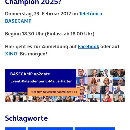
Champion 2025?
Donnerstag, 23. Februar 2017
im
Telefónica
(öffnet in neuem Tab)
BASECAMP
Beginn 18.30 Uhr
(Einlass ab 18.00 Uhr)
(öffnet in ne
Hier geht es zur Anmeldung auf
Facebook
oder auf
(öffnet in neuem Tab)
XING
. Bis morgen!
Schlagworte