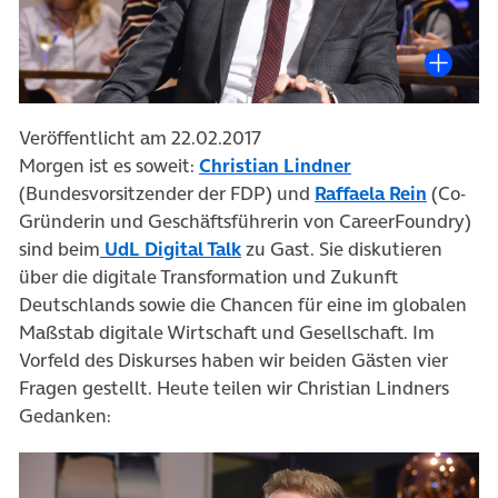
Veröffentlicht am 22.02.2017
(öffnet in neuem
Morgen ist es soweit:
Christian Lindner
(öffnet 
(Bundesvorsitzender der FDP) und
Raffaela Rein
(Co-
Gründerin und Geschäftsführerin von CareerFoundry)
(öffnet in neuem Tab)
sind beim
UdL Digital Talk
zu Gast. Sie diskutieren
über die digitale Transformation und Zukunft
Deutschlands sowie die Chancen für eine im globalen
Maßstab digitale Wirtschaft und Gesellschaft. Im
Vorfeld des Diskurses haben wir beiden Gästen vier
Fragen gestellt. Heute teilen wir Christian Lindners
Gedanken: