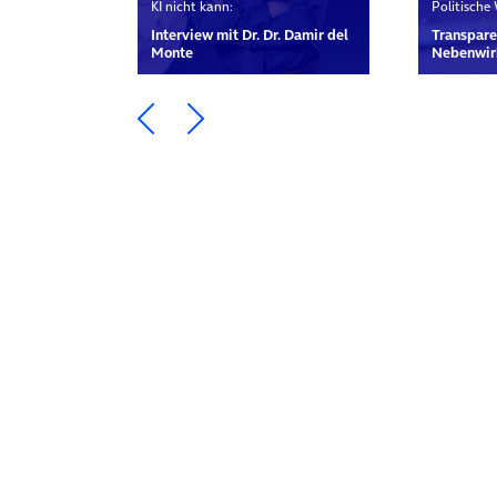
KI nicht kann:
Politische
Interview mit Dr. Dr. Damir del
Transpare
Monte
Nebenwir
Ein Element zurück blättern
Ein Element weiter blätte