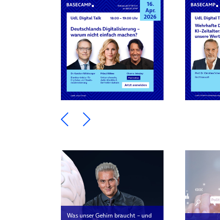
16.
Apr.
2026
Ein Element zurück blättern
Ein Element weiter blätte
Was unser Gehirn braucht – und