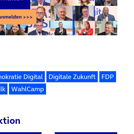
kratie Digital
Digitale Zukunft
FDP
lk
WahlCamp
ktion