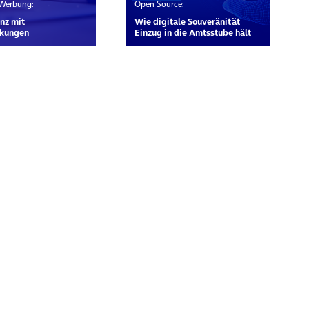
 Werbung:
Open Source:
nz mit
Wie digitale Souveränität
kungen
Einzug in die Amtsstube hält
rn