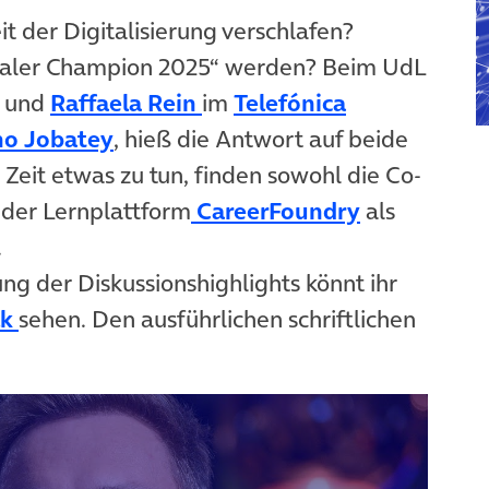
t der Digitalisierung verschlafen?
italer Champion 2025“ werden? Beim UdL
(öffnet in neuem Tab)
(öffnet in neuem Tab)
und
Raffaela Rein
im
Telefónica
)
(öffnet in neuem Tab)
no Jobatey
, hieß die Antwort auf beide
 Zeit etwas zu tun, finden sowohl die Co-
(öffnet in 
 der Lernplattform
CareerFoundry
als
ab)
.
g der Diskussionshighlights könnt ihr
(öffnet in neuem Tab)
lk
sehen. Den ausführlichen schriftlichen
öffnet in neuem Tab)