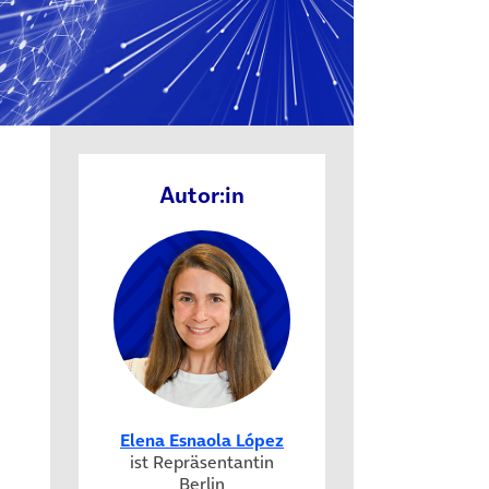
Autor:in
neuem Tab)
Elena Esnaola López
ist Repräsentantin
Berlin