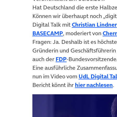
Hat Deutschland die erste Halbzei
Können wir überhaupt noch „dig
Digital Talk mit
Christian Lindner
(öffnet in neuem Tab
BASECAMP
, moderiert von
Cher
Fragen: Ja. Deshalb ist es höchste
Gründerin und Geschäftsführerin
(öffnet in neuem T
auch der
FDP
-Bundesvorsitzende
Eine ausführliche Zusammenfassun
nun im Video vom
UdL Digital Ta
(
Bericht könnt ihr
hier nachlesen
.