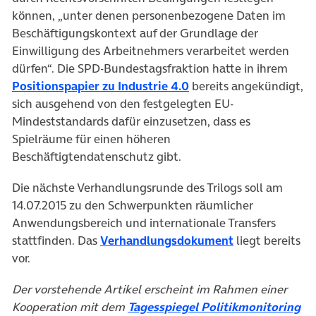
können, „unter denen personenbezogene Daten im
Beschäftigungskontext auf der Grundlage der
Einwilligung des Arbeitnehmers verarbeitet werden
dürfen“. Die SPD-Bundestagsfraktion hatte in ihrem
(öffnet in neuem Tab)
Positionspapier zu Industrie 4.0
bereits angekündigt,
sich ausgehend von den festgelegten EU-
Mindeststandards dafür einzusetzen, dass es
Spielräume für einen höheren
Beschäftigtendatenschutz gibt.
Die nächste Verhandlungsrunde des Trilogs soll am
14.07.2015 zu den Schwerpunkten räumlicher
Anwendungsbereich und internationale Transfers
(öffnet in neu
stattfinden. Das
Verhandlungsdokument
liegt bereits
vor.
Der vorstehende Artikel erscheint im Rahmen einer
(ö
Kooperation mit dem
Tagesspiegel Politikmonitoring