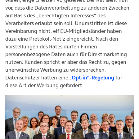
waren, enge Grenzen vorgesehen. Der Rat sieht nun
vor, dass die Datenverarbeitung zu anderen Zwecken
auf Basis des „berechtigten Interesses“ des
Verarbeiters erlaubt sein soll. Unumstritten ist diese
Vereinbarung nicht, elf EU-Mitgliedsländer haben
dazu eine Protokoll-Notiz eingereicht. Nach den
Vorstellungen des Rates dürfen Firmen
personenbezogene Daten auch für Direktmarketing
nutzen. Kunden spricht er aber das Recht zu, gegen
unerwünschte Werbung zu widersprechen.
(öffnet in
Datenschützer hatten eine „
Opt-in“-Regelung
für
diese Art der Werbung gefordert.