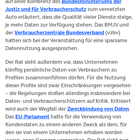
auf einer Konferenz des
Bundesministeriums der
(öffnet in neuem Tab)
Justiz und für Verbraucherschutz
zum vernetzten
Auto erläutert, dass die Qualität vieler Dienste steige,
je mehr Daten zur Verfügung stehen. Das BMJV und
(öffnet in neu
der
Verbraucherzentrale Bundesverband
(vzbv)
hatten sich bei der Veranstaltung für eine sparsame
Datennutzung ausgesprochen.
Der Rat sieht außerdem vor, dass Unternehmen
künftig persönliche Daten von Verbrauchern zu
Profilen zusammenführen dürfen. Für die Nutzung
dieser Profile sind zwar Einschränkungen vorgesehen
– die Regelungen stoßen allerdings insbesondere bei
Daten- und Verbraucherschützern auf Kritik. Kritisiert
(öff
wird auch der Wegfall der
Zweckbindung von Daten
.
(öffnet in neuem Tab)
Das
EU-Parlament
hatte für die Verwendung von
Kundendaten zu einem anderen Zweck als dem, für
den sie von einem Unternehmen erhoben worden