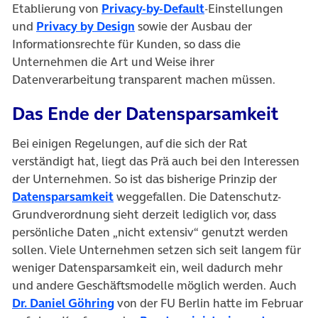
(öffnet in neuem Tab
Etablierung von
Privacy-by-Default
-Einstellungen
(öffnet in neuem Tab)
und
Privacy by Design
sowie der Ausbau der
Informationsrechte für Kunden, so dass die
Unternehmen die Art und Weise ihrer
Datenverarbeitung transparent machen müssen.
Das Ende der Datensparsamkeit
Bei einigen Regelungen, auf die sich der Rat
verständigt hat, liegt das Prä auch bei den Interessen
der Unternehmen. So ist das bisherige Prinzip der
(öffnet in neuem Tab)
Datensparsamkeit
weggefallen. Die Datenschutz-
Grundverordnung sieht derzeit lediglich vor, dass
persönliche Daten „nicht extensiv“ genutzt werden
sollen. Viele Unternehmen setzen sich seit langem für
weniger Datensparsamkeit ein, weil dadurch mehr
und andere Geschäftsmodelle möglich werden. Auch
(öffnet in neuem Tab)
Dr. Daniel Göhring
von der FU Berlin hatte im Februar