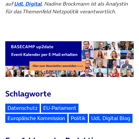
(öffnet in neuem Tab)
auf
UdL Digital
. Nadine Brockmann ist als Analystin
für das Themenfeld Netzpolitik verantwortlich.
Schlagworte
Datenschutz
EU-Parlament
Europäische Kommission
Politik
UdL Digital Blog