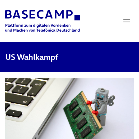
Main Navigation
US Wahlkampf