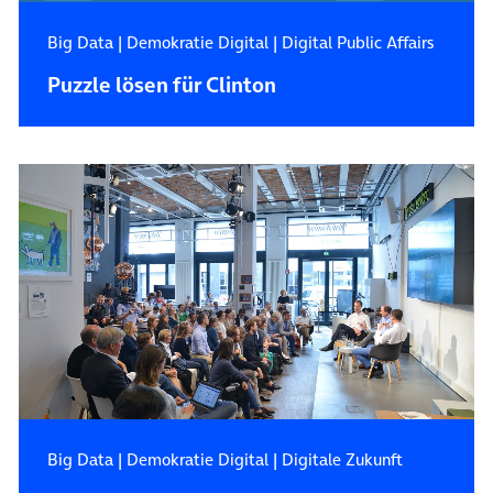
Big Data
|
Demokratie Digital
|
Digital Public Affairs
Puzzle lösen für Clinton
Big Data
|
Demokratie Digital
|
Digitale Zukunft