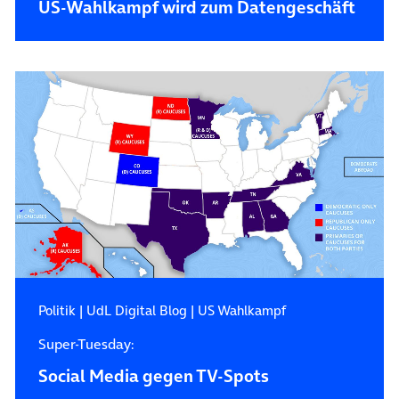
US-Wahlkampf wird zum Datengeschäft
Politik
|
UdL Digital Blog
|
US Wahlkampf
Super-Tuesday:
Social Media gegen TV-Spots