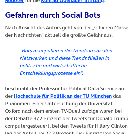
(öffnet in neuem Tab)
(öffnet in n
Roboter
für die
Konrad-Adenauer-Stiftung
.
Gefahren durch Social Bots
Nach Ansicht des Autors geht von der „schieren Masse
der Nachrichten“ aktuell die größte Gefahr aus.
„Bots manipulieren die Trends in sozialen
Netzwerken und diese Trends fließen in
politische und wirtschaftliche
Entscheidungsprozesse ein“,
beschreibt der Professor für Political Data Science an
(öffnet i
der
Hochschule für Politik an der TU München
das
Phänomen. Einer Untersuchung der Universität
Oxford nach dem ersten TV-Duell zufolge waren bei
der Debatte 37,2 Prozent der Tweets für Donald Trump
computergesteuert, bei den Tweets für Hillary Clinton
lag der Anteil bei 22,3 Prozent. Der Einsatz von Social