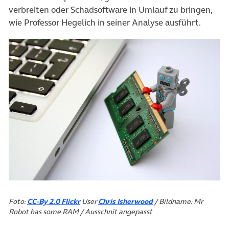
verbreiten oder Schadsoftware in Umlauf zu bringen,
wie Professor Hegelich in seiner Analyse ausführt.
(öffnet in neuem Tab)
(öffnet in neuem Tab)
Foto:
CC-By 2.0 Flickr
User
Chris Isherwood
/ Bildname: Mr
Robot has some RAM / Ausschnit angepasst