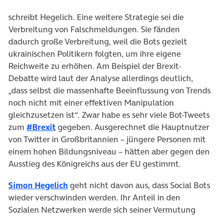
schreibt Hegelich. Eine weitere Strategie sei die
Verbreitung von Falschmeldungen. Sie fänden
dadurch große Verbreitung, weil die Bots gezielt
ukrainischen Politikern folgten, um ihre eigene
Reichweite zu erhöhen. Am Beispiel der Brexit-
Debatte wird laut der Analyse allerdings deutlich,
„dass selbst die massenhafte Beeinflussung von Trends
noch nicht mit einer effektiven Manipulation
gleichzusetzen ist“. Zwar habe es sehr viele Bot-Tweets
(öffnet in neuem Tab)
zum
#Brexit
gegeben. Ausgerechnet die Hauptnutzer
von Twitter in Großbritannien – jüngere Personen mit
einem hohen Bildungsniveau – hätten aber gegen den
Ausstieg des Königreichs aus der EU gestimmt.
(öffnet in neuem Tab)
Simon Hegelich
geht nicht davon aus, dass Social Bots
wieder verschwinden werden. Ihr Anteil in den
Sozialen Netzwerken werde sich seiner Vermutung