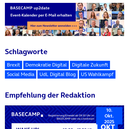
Schlagworte
Brexit
Demokratie Digital
Digitale Zukunft
Social Media
UdL Digital Blog
US Wahlkampf
Empfehlung der Redaktion
10.
Okt.
2025