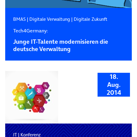
BMAS
|
Digitale Verwaltung
|
Digitale Zukunft
Tech4Germany:
Junge IT-Talente modernisieren die
deutsche Verwaltung
18.
Aug.
2014
IT
|
Konferenz