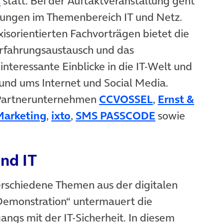
(öffnet in neuem Tab)
.
statt. Bei der Auftaktveranstaltung geht
lungen im Themenbereich IT und Netz.
isorientierten Fachvorträgen bietet die
Erfahrungsaustausch und das
nteressante Einblicke in die IT-Welt und
und ums Internet und Social Media.
(öffnet in ne
e Partnerunternehmen
CCVOSSEL
,
Ernst &
euem Tab)
(öffnet in neuem Tab)
(öffnet in neuem Tab)
(öffnet in ne
Marketing
,
ixto
,
SMS PASSCODE
sowie
b)
nd IT
verschiedene Themen aus der digitalen
Demonstration“ untermauert die
ngs mit der IT-Sicherheit. In diesem