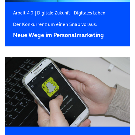
Arbeit 4.0
|
Digitale Zukunft
|
Digitales Leben
Der Konkurrenz um einen Snap voraus:
Neue Wege im Personalmarketing