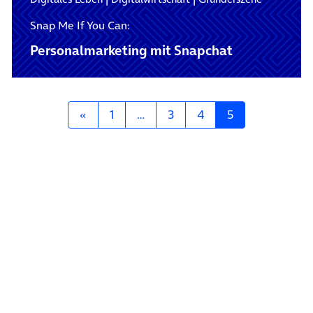
Snap Me If You Can:
Personalmarketing mit Snapchat
Posts navigation
«
1
…
3
4
5