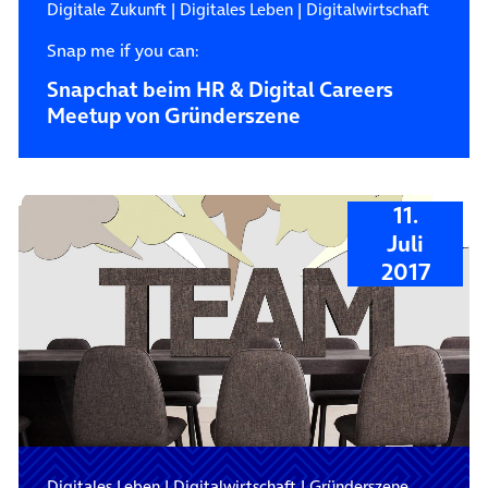
Digitale Zukunft
|
Digitales Leben
|
Digitalwirtschaft
Snap me if you can:
Snapchat beim HR & Digital Careers
Meetup von Gründerszene
11.
Juli
2017
Digitales Leben
|
Digitalwirtschaft
|
Gründerszene