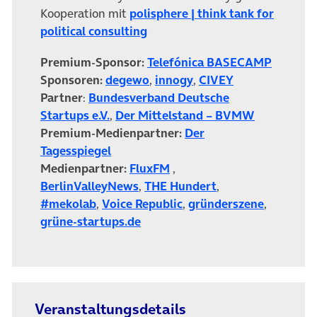
Kooperation mit
polisphere | think tank for
political consulting
Premium-Sponsor:
Telefónica BASECAMP
Sponsoren:
degewo
,
innogy
,
CIVEY
Partner
:
Bundesverband Deutsche
Startups e.V.
,
Der Mittelstand – BVMW
Premium-Medienpartner:
Der
Tagesspiegel
Medienpartner:
FluxFM
,
BerlinValleyNews
,
THE Hundert
,
#mekolab
,
Voice Republic
,
gründerszene
,
grüne-startups.de
Veranstaltungsdetails