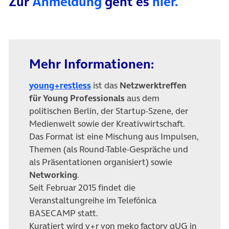
Zur
Anmeldung
geht es
hier.
Mehr Informationen:
(öffnet in neuem Tab)
young+restless
ist das
Netzwerktreffen
für Young Professionals
aus dem
politischen Berlin, der Startup-Szene, der
Medienwelt sowie der Kreativwirtschaft.
Das Format ist eine Mischung aus Impulsen,
Themen (als Round-Table-Gespräche und
als Präsentationen organisiert) sowie
Networking
.
Seit Februar 2015 findet die
Veranstaltungreihe im Telefónica
BASECAMP statt.
Kuratiert wird y+r von meko factory gUG in