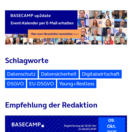
Schlagworte
Datenschutz
Datensicherheit
Digitalwirtschaft
DSGVO
EU-DSGVO
Young+Restless
Empfehlung der Redaktion
09.
Okt.
2025