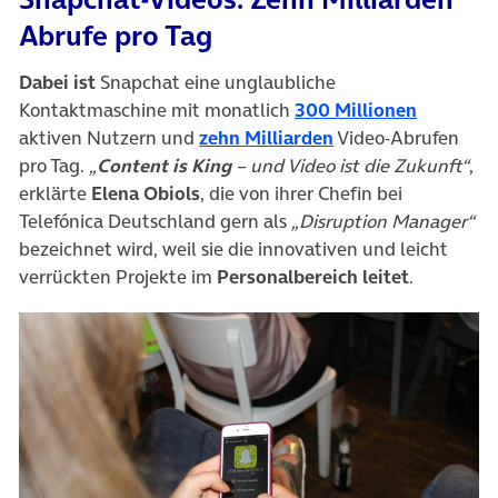
Abrufe pro Tag
Dabei ist
Snapchat eine unglaubliche
(öffnet i
Kontaktmaschine mit monatlich
300 Millionen
(öffnet in neuem T
aktiven Nutzern und
zehn Milliarden
Video-Abrufen
pro Tag.
„
Content is King
– und Video ist die Zukunft“
,
erklärte
Elena Obiols
, die von ihrer Chefin bei
Telefónica Deutschland gern als
„Disruption Manager“
bezeichnet wird, weil sie die innovativen und leicht
verrückten Projekte im
Personalbereich leitet
.