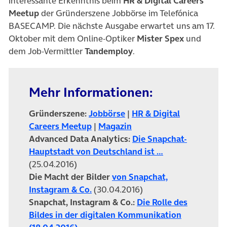
interessante Erkenntnis beim
HR & Digital Careers
Meetup
der Gründerszene Jobbörse im Telefónica
BASECAMP. Die nächste Ausgabe erwartet uns am 17.
Oktober mit dem Online-Optiker
Mister Spex
und
dem Job-Vermittler
Tandemploy
.
Mehr Informationen:
(öffnet in neuem Tab)
Gründerszene:
Jobbörse
|
HR & Digital
(öffnet in neuem Tab)
(öffnet in neuem Tab)
Careers Meetup
|
Magazin
Advanced Data Analytics:
Die Snapchat-
(öffnet in neue
Hauptstadt von Deutschland ist …
(25.04.2016)
Die Macht der Bilder
von Snapchat,
(öffnet in neuem Tab)
Instagram & Co.
(30.04.2016)
Snapchat, Instagram & Co.:
Die Rolle des
(öffnet in 
Bildes in der digitalen Kommunikation
(öffnet in neuem Tab)