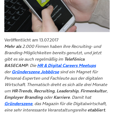
Veröffentlicht am 13.07.2017
Mehr als
2.000 Firmen haben ihre Recruiting- und
Branding-Möglichkeiten bereits genutzt, und jetzt
gibt es sie auch regelmäßig im
Telefónica
(öffnet i
BASECAMP
: Die
HR & Digital Careers Meetups
(öffnet in neuem Tab)
der
Gründerszene Jobbörse
sind ein Magnet für
Personal-Experten und Fachleute aus der digitalen
Wirtschaft. Thematisch dreht es sich alle drei Monate
um
HR-Trends
,
Recruiting
,
Leadership
,
Firmenkultur
,
Employer Branding
oder
Karriere
. Damit hat
(öffnet in neuem Tab)
Gründerszene
, das Magazin für die Digitalwirtschaft,
eine sehr interessante Veranstaltungsreihe
etabliert
.