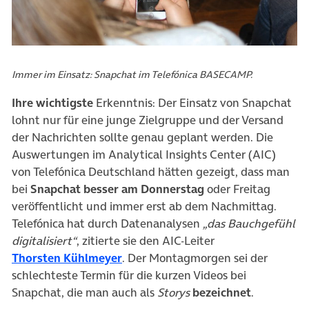
Immer im Einsatz: Snapchat im Telefónica BASECAMP.
Ihre wichtigste
Erkenntnis: Der Einsatz von Snapchat
lohnt nur für eine junge Zielgruppe und der Versand
der Nachrichten sollte genau geplant werden. Die
Auswertungen im Analytical Insights Center (AIC)
von Telefónica Deutschland hätten gezeigt, dass man
bei
Snapchat besser am Donnerstag
oder Freitag
veröffentlicht und immer erst ab dem Nachmittag.
Telefónica hat durch Datenanalysen
„das Bauchgefühl
digitalisiert“
, zitierte sie den AIC-Leiter
(öffnet in neuem Tab)
Thorsten Kühlmeyer
. Der Montagmorgen sei der
schlechteste Termin für die kurzen Videos bei
Snapchat, die man auch als
Storys
bezeichnet
.