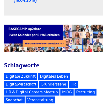
(18.04.2016)
Schlagworte
Digitale Zukunft
Digitales Leben
Digitalwirtschaft
Gründerszene
HR
HR & Digital Careers Meetup
MOG
Recruiting
Snapchat
Veranstaltung