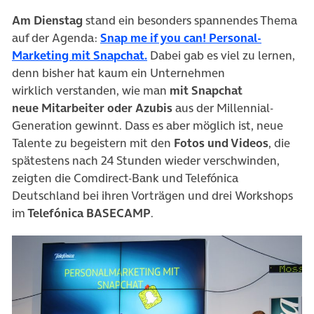
Am Dienstag
stand ein besonders spannendes Thema
auf der Agenda:
Snap me if you can! Personal-
(öffnet in neuem Tab)
Marketing mit Snapchat.
Dabei gab es viel zu lernen,
denn bisher hat kaum ein Unternehmen
wirklich verstanden, wie man
mit Snapchat
neue Mitarbeiter oder Azubis
aus der Millennial-
Generation gewinnt. Dass es aber möglich ist, neue
Talente zu begeistern mit den
Fotos und Videos
, die
spätestens nach 24 Stunden wieder verschwinden,
zeigten die Comdirect-Bank und Telefónica
Deutschland bei ihren Vorträgen und drei Workshops
im
Telefónica BASECAMP
.