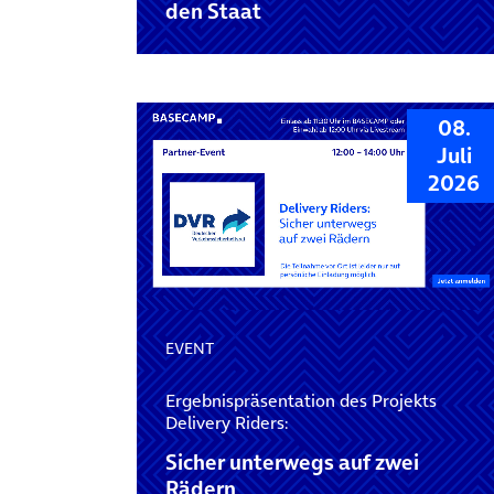
den Staat
08.
Juli
2026
EVENT
Ergebnispräsentation des Projekts
Delivery Riders:
Sicher unterwegs auf zwei
Rädern