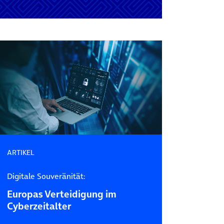
ARTIKEL
Digitale Souveränität:
Europas Verteidigung im
Cyberzeitalter