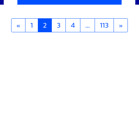
«
1
2
3
4
…
113
»