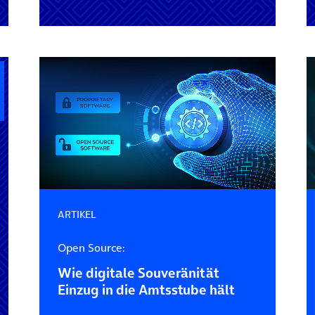
ARTIKEL
Open Source:
Wie digitale Souveränität
Einzug in die Amtsstube hält