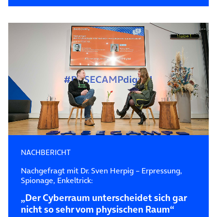
NACHBERICHT
Nachgefragt mit Dr. Sven Herpig – Erpressung,
Spionage, Enkeltrick:
„Der Cyberraum unterscheidet sich gar
nicht so sehr vom physischen Raum“