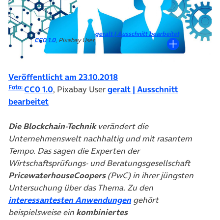
geralt | Ausschnitt bearbeitet
CC0 1.0
, Pixabay User
Veröffentlicht am 23.10.2018
Foto:
CC0 1.0
, Pixabay User
geralt | Ausschnitt
bearbeitet
Die Blockchain-Technik
verändert die
Unternehmenswelt nachhaltig und mit rasantem
Tempo. Das sagen die Experten der
Wirtschaftsprüfungs- und Beratungsgesellschaft
PricewaterhouseCoopers
(PwC) in ihrer jüngsten
Untersuchung über das Thema. Zu den
(öffnet in neuem Tab)
interessantesten Anwendungen
gehört
beispielsweise ein
kombiniertes