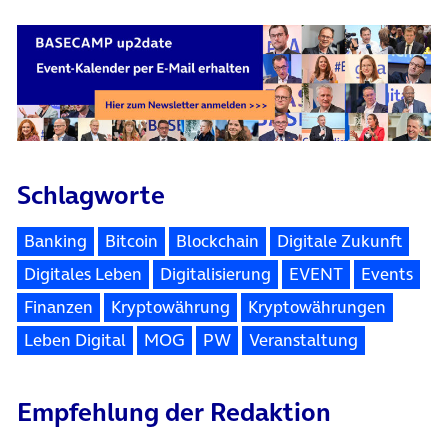
Schlagworte
Banking
Bitcoin
Blockchain
Digitale Zukunft
Digitales Leben
Digitalisierung
EVENT
Events
Finanzen
Kryptowährung
Kryptowährungen
Leben Digital
MOG
PW
Veranstaltung
Empfehlung der Redaktion