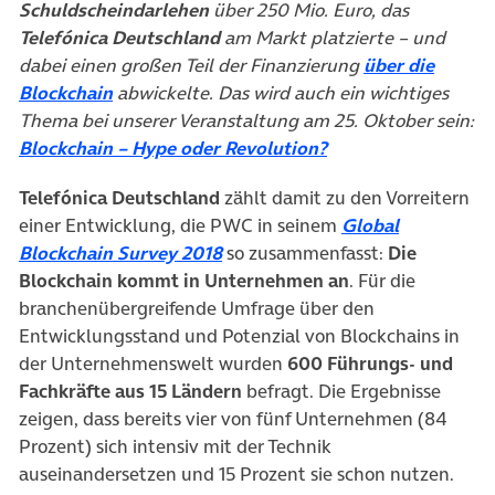
Schuldscheindarlehen
über 250 Mio. Euro, das
Telefónica Deutschland
am Markt platzierte – und
dabei einen großen Teil der Finanzierung
über die
(öffnet in neuem Tab)
Blockchain
abwickelte. Das wird auch ein wichtiges
Thema bei unserer Veranstaltung
am 25. Oktober sein:
(öffnet in neuem Ta
Blockchain – Hype oder Revolution?
Telefónica Deutschland
zählt damit zu den Vorreitern
einer Entwicklung, die PWC in seinem
Global
(öffnet in neuem Tab)
Blockchain Survey 2018
so zusammenfasst:
Die
Blockchain kommt in Unternehmen an
. Für die
branchenübergreifende Umfrage über den
Entwicklungsstand und Potenzial von Blockchains in
der Unternehmenswelt wurden
600 Führungs- und
Fachkräfte aus 15 Ländern
befragt. Die Ergebnisse
zeigen, dass bereits vier von fünf Unternehmen (84
Prozent) sich intensiv mit der Technik
auseinandersetzen und 15 Prozent sie schon nutzen.