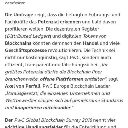
bearbeitet
Die Umfrage
zeigt, dass die befragten Führungs- und
Fachkräfte das
Potenzial erkennen
und bald davon
profitieren wollen. Die dezentralen Register
(
Distributed Ledgers
) und digitalen
Tokens
von
Blockchains
könnten demnach den
Handel
und viele
Geschäftsprozesse
revolutionieren. Die Technik sei
nicht nur kostengünstig, sagt PwC, sondern auch
effizient, transparent und fälschungssicher.
„Ihr
größtes Potenzial dürfte die Blockchain über
branchenweite,
offene Plattformen
entfalten“
, sagt
Axel von Perfall
, PwC Europe Blockchain Leader.
„Vorausgesetzt, die einzelnen Unternehmen und
Wettbewerber einigen sich auf gemeinsame Standards
und
kooperieren miteinander
.“
Der
PwC Global Blockchain Survey 2018
nennt vier
wichtige Handlungsfelder
für die Entwicklung und