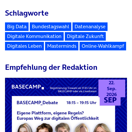
Schlagworte
Big Data
Bundestagswahl
Datenanalyse
Digitale Kommunikation
Digitale Zukunft
Digitales Leben
Masterminds
Online-Wahlkampf
Empfehlung der Redaktion
22.
Sep.
2026