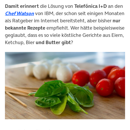
Damit erinnert
die Lösung von
Telefónica I+D
an den
(öffnet in neuem Tab)
Chef Watson
von IBM, der schon seit einigen Monaten
als Ratgeber im Internet bereitsteht, aber bisher
nur
bekannte Rezepte
empfiehlt. Wer hätte beispielsweise
geglaubt, dass es so viele köstliche Gerichte aus Eiern,
Ketchup, Bier
und Butter gibt
?