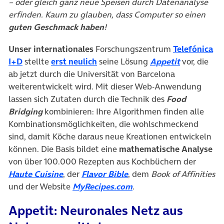
– oder gleich ganz neue Speisen durch Datenanalyse
erfinden. Kaum zu glauben, dass Computer so einen
guten Geschmack haben
!
Unser internationales
Forschungszentrum
Telefónica
(öffnet in neuem Tab)
(öffnet in neuem Tab)
(öffnet in 
I+D
stellte
erst neulich
seine Lösung
Appetit
vor, die
ab jetzt durch die Universität von Barcelona
weiterentwickelt wird. Mit dieser Web-Anwendung
lassen sich Zutaten durch die Technik des
Food
Bridging
kombinieren: Ihre Algorithmen finden alle
Kombinationsmöglichkeiten, die wohlschmeckend
sind, damit Köche daraus neue Kreationen entwickeln
können. Die Basis bildet eine
mathematische Analyse
von über 100.000 Rezepten aus Kochbüchern der
(öffnet in neuem Tab)
(öffnet in neuem Tab)
Haute Cuisine
, der
Flavor Bible
, dem
Book of Affinities
(öffnet in neuem Tab)
und der Website
MyRecipes.com
.
Appetit: Neuronales Netz aus