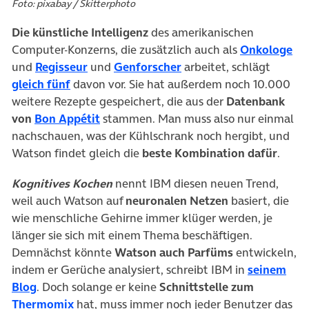
Foto: pixabay / Skitterphoto
Die künstliche Intelligenz
des amerikanischen
(öf
Computer-Konzerns, die zusätzlich auch als
Onkologe
(öffnet in neuem Tab)
(öffnet in neuem Tab)
und
Regisseur
und
Genforscher
arbeitet, schlägt
(öffnet in neuem Tab)
gleich fünf
davon vor. Sie hat außerdem noch 10.000
weitere Rezepte gespeichert, die aus der
Datenbank
(öffnet in neuem Tab)
von
Bon Appétit
stammen. Man muss also nur einmal
nachschauen, was der Kühlschrank noch hergibt, und
Watson findet gleich die
beste Kombination dafür
.
Kognitives Kochen
nennt IBM diesen neuen Trend,
weil auch Watson auf
neuronalen Netzen
basiert, die
wie menschliche Gehirne immer klüger werden, je
länger sie sich mit einem Thema beschäftigen.
Demnächst könnte
Watson auch Parfüms
entwickeln,
indem er Gerüche analysiert, schreibt IBM in
seinem
(öffnet in neuem Tab)
Blog
. Doch solange er keine
Schnittstelle zum
(öffnet in neuem Tab)
Thermomix
hat, muss immer noch jeder Benutzer das