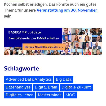
Kochen selbst erledigen. Das könnte auch ein gutes
(öff
Thema für unsere
Veranstaltung
am 30. November
sein
.
Schlagworte
Advanced Data Analytics
Big Data
Datenanalyse
Digital Brain
Digitale Zukunft
Digitales Leben
Masterminds
MOG