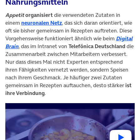
Nahrungsmitteln
Appetit
organisiert
die verwendeten Zutaten in
(öffnet in neuem Tab)
einem
neuronalen Netz
, das sich daran orientiert, wie
oft sie bisher gemeinsam in Rezepten auftreten. Diese
Vorgehensweise funktioniert ähnlich wie beim
Digital
(öffnet in neuem Tab)
Brain
, das im Intranet von
Telefónica Deutschland
die
Zusammenarbeit zwischen Mitarbeitern verbessert.
Nur dass dieses Mal nicht Experten entsprechend
ihren Fähigkeiten vernetzt werden, sondern Speisen
nach ihrem Geschmack. Je häufiger zwei Zutaten
gemeinsam in Rezepten auftauchen, desto stärker
ist
ihre Verbindung
.