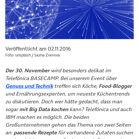
Veröffentlicht am 02.11.2016
Foto: unsplash / Sasha Zvereva
Der 30. November
wird besonders delikat im
Telefónica BASECAMP. Bei unserem Event über
(öffnet in neuem Tab)
Genuss und Technik
treffen sich Köche,
Food-Blogger
und Ernährungsexperten, um neueste Küchentrends
zu diskutieren.
Doch wer hätte gedacht, dass man
sogar
mit Big Data kochen
kann? Telefónica und auch
IBM machen es möglich. Die beiden
Großunternehmen gehen das Thema von zwei Seiten
an:
passende Rezepte
für vorhandene Zutaten suchen