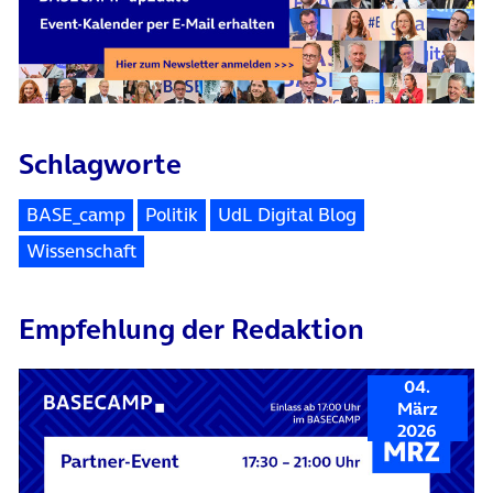
Schlagworte
BASE_camp
Politik
UdL Digital Blog
Wissenschaft
Empfehlung der Redaktion
04.
März
2026