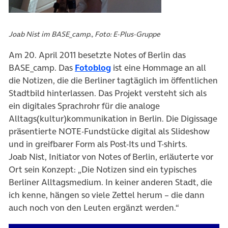
Joab Nist im BASE_camp., Foto: E-Plus-Gruppe
Am 20. April 2011 besetzte Notes of Berlin das
(öffnet in neuem Tab)
BASE_camp. Das
Fotoblog
ist eine Hommage an all
die Notizen, die die Berliner tagtäglich im öffentlichen
Stadtbild hinterlassen. Das Projekt versteht sich als
ein digitales Sprachrohr für die analoge
Alltags(kultur)kommunikation in Berlin. Die Digissage
präsentierte NOTE-Fundstücke digital als Slideshow
und in greifbarer Form als Post-Its und T-shirts.
Joab Nist, Initiator von Notes of Berlin, erläuterte vor
Ort sein Konzept: „Die Notizen sind ein typisches
Berliner Alltagsmedium. In keiner anderen Stadt, die
ich kenne, hängen so viele Zettel herum – die dann
auch noch von den Leuten ergänzt werden.“