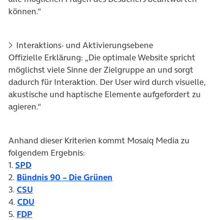
können.“
Interaktions- und Aktivierungsebene
Offizielle Erklärung: „Die optimale Website spricht
möglichst viele Sinne der Zielgruppe an und sorgt
dadurch für Interaktion. Der User wird durch visuelle,
akustische und haptische Elemente aufgefordert zu
agieren.“
Anhand dieser Kriterien kommt Mosaiq Media zu
folgendem Ergebnis:
(öffnet in neuem Tab)
1.
SPD
(öffnet in neuem Tab)
2.
Bündnis 90 – Die Grünen
(öffnet in neuem Tab)
3.
CSU
(öffnet in neuem Tab)
4.
CDU
(öffnet in neuem Tab)
5.
FDP