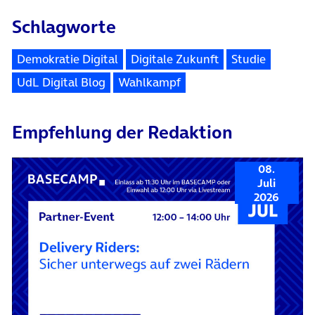
Schlagworte
Demokratie Digital
Digitale Zukunft
Studie
UdL Digital Blog
Wahlkampf
Empfehlung der Redaktion
08.
Juli
2026