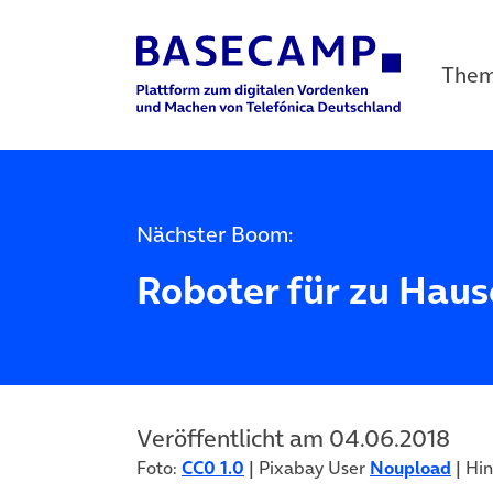
The
Main Navigation
Nächster Boom:
Roboter für zu Haus
Veröffentlicht am 04.06.2018
Foto:
CC0 1.0
| Pixabay User
Noupload
| Hi