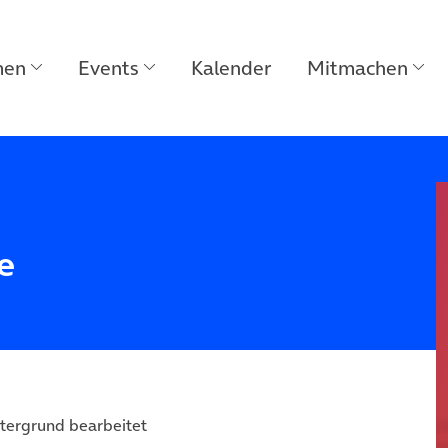
men
Events
Kalender
Mitmachen
e
ntergrund bearbeitet