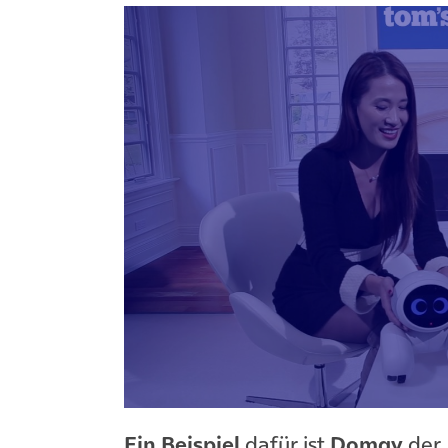
Ein Beispiel
dafür ist
Domgy
der