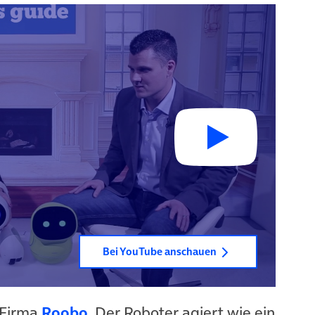
Bei YouTube anschauen
 Firma
Roobo
.
Der Roboter agiert wie ein