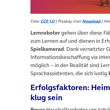
Foto:
CC0 1.0
| Pixabay User
Noupload
| Hin
Lernroboter
gehen über diese Fäh
zum Lernen auf und dienen in Erh
Spielkamerad
. Dank vernetzter 
Informationsbeschaffung via Inter
möglich – in der Realität sind Le
Sprachassistenten, die sich lustig
Erfolgsfaktoren: Heim
klug sein
Bevor
Haushaltsroboter uns tatsä