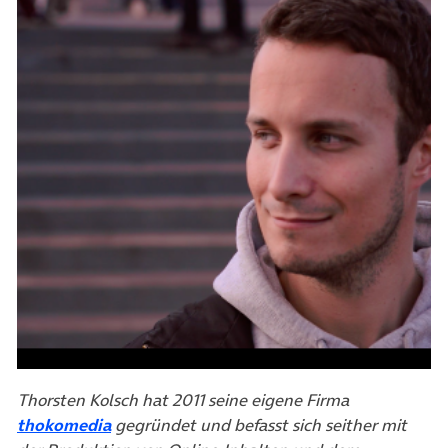
Thorsten Kolsch
hat 2011 seine eigene Firma
(öffnet in neuem Tab)
thokomedia
gegründet und befasst sich seither mit