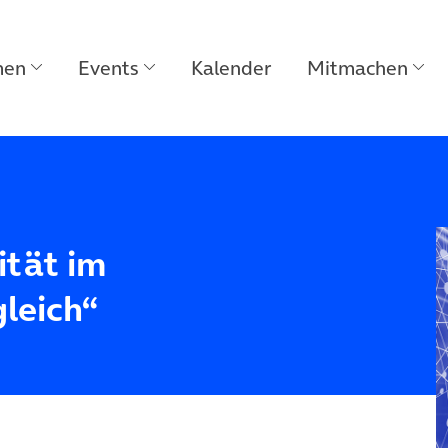
men
Events
Kalender
Mitmachen
ität im
gleich“