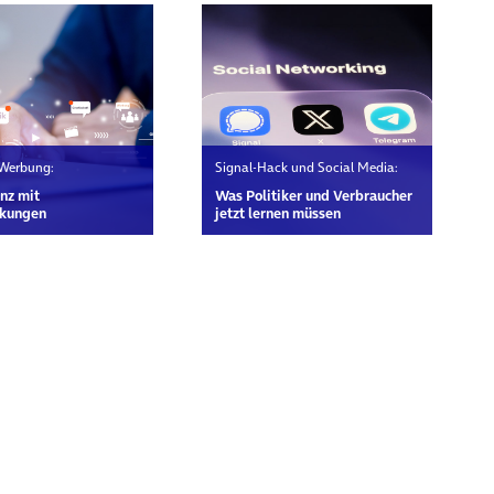
 Werbung:
Signal-Hack und Social Media:
nz mit
Was Politiker und Verbraucher
kungen
jetzt lernen müssen
rn