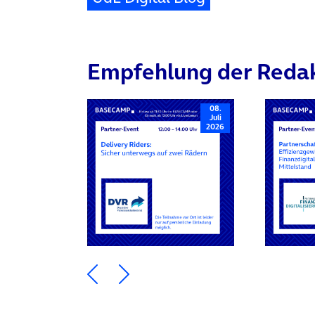
Empfehlung der Reda
08.
Juli
2026
Ein Element zurück blättern
Ein Element weiter blätte