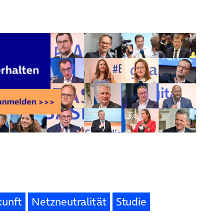
kunft
Netzneutralität
Studie