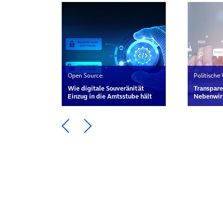
Open Source:
Politische
Wie digitale Souveränität
Transpare
Einzug in die Amtsstube hält
Nebenwir
Ein Element zurück blättern
Ein Element weiter blätte